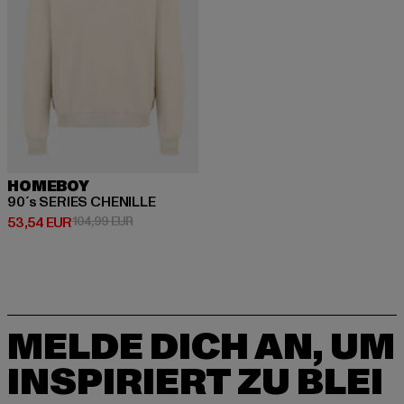
HOMEBOY
90´s SERIES CHENILLE
Derzeitiger Preis: 53,54 EUR
Aktionspreis: 104,99 EUR
53,54 EUR
104,99 EUR
MELDE DICH AN, UM
INSPIRIERT ZU BLEI