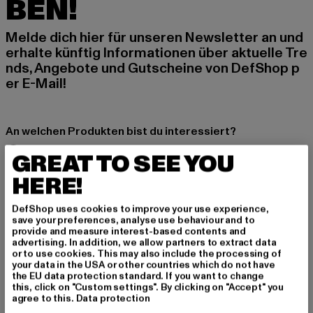
BEN!
Melde dich hier für unseren Newsletter an und
erhalte künftig Informationen über aktuelle Tre
nds, Angebote und Gutscheine von DefShop p
er E-Mail!
An welchen Produkten bist du interessiert?
MÄNNER
GREAT TO SEE YOU
FRAUEN
HERE!
DefShop uses cookies to improve your use experience,
E-MAIL
save your preferences, analyse use behaviour and to
provide and measure interest-based contents and
ANMELDEN
advertising. In addition, we allow partners to extract data
or to use cookies. This may also include the processing of
your data in the USA or other countries which do not have
Informationen dazu, wie DefShop mit Deinen Daten umgeht, findest Du
the EU data protection standard. If you want to change
in unserer Datenschutzerklärung. Du kannst Dich jederzeit kostenfei
this, click on "Custom settings". By clicking on "Accept" you
abmelden.
Datenschutzerklärung lesen.
agree to this.
Data protection