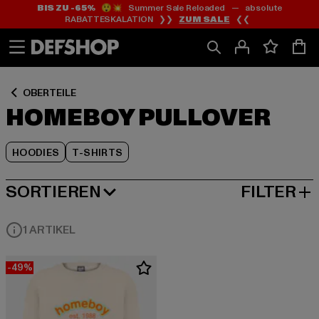
BIS ZU -65%
😲💥 Summer Sale Reloaded — absolute
Zum
Zum
Zum
RABATTESKALATION ❯❯
ZUM SALE
❮❮
Inhalt
Fußzeile
Produktraster
springen
springen
springen
OBERTEILE
HOMEBOY PULLOVER
HOODIES
T-SHIRTS
SORTIEREN
FILTER
BELIEBTESTE
1 ARTIKEL
-49%