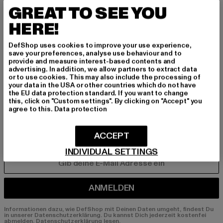
INSPIRIERT ZU BLEI
GREAT TO SEE YOU
BEN!
HERE!
Melde dich hier für unseren Newsletter an und
DefShop uses cookies to improve your use experience,
erhalte künftig Informationen über aktuelle Tre
save your preferences, analyse use behaviour and to
provide and measure interest-based contents and
nds, Angebote und Gutscheine von DefShop p
advertising. In addition, we allow partners to extract data
er E-Mail!
or to use cookies. This may also include the processing of
your data in the USA or other countries which do not have
the EU data protection standard. If you want to change
this, click on "Custom settings". By clicking on "Accept" you
An welchen Produkten bist du interessiert?
agree to this.
Data protection
MÄNNER
ACCEPT
FRAUEN
INDIVIDUAL SETTINGS
E-MAIL
ANMELDEN
Informationen dazu, wie DefShop mit Deinen Daten umgeht, findest Du
in unserer Datenschutzerklärung. Du kannst Dich jederzeit kostenfei
abmelden.
Datenschutzerklärung lesen.