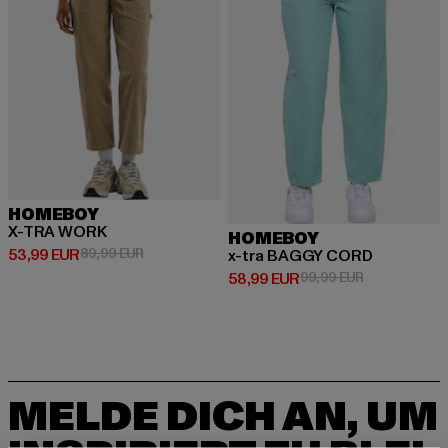
HOMEBOY
X-TRA WORK
HOMEBOY
Derzeitiger Preis: 53,99 EUR
Aktionspreis: 89,99 EUR
53,99 EUR
89,99 EUR
x-tra BAGGY CORD
Derzeitiger Preis: 58,99 EUR
Aktionspreis:
58,99 EUR
99,99 EUR
MELDE DICH AN, UM