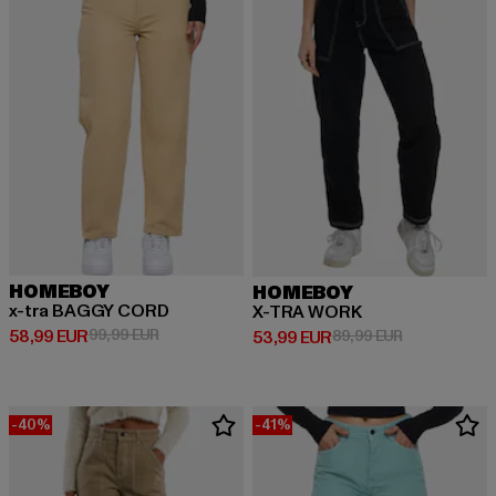
HOMEBOY
HOMEBOY
x-tra BAGGY CORD
X-TRA WORK
Derzeitiger Preis: 58,99 EUR
Aktionspreis: 99,99 EUR
58,99 EUR
99,99 EUR
Derzeitiger Preis: 53,99 EUR
Aktionspreis:
53,99 EUR
89,99 EUR
-40%
-41%