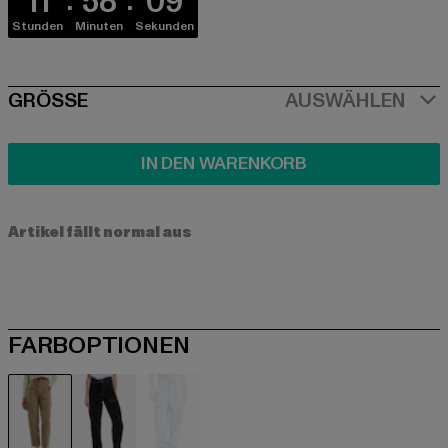
11
58
09
Stunden
Minuten
Sekunden
SIZE
GRÖSSE
AUSWÄHLEN
IN DEN WARENKORB
Artikel fällt normal aus
FARBOPTIONEN