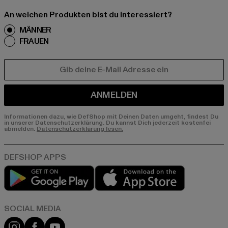
An welchen Produkten bist du interessiert?
MÄNNER
FRAUEN
E-MAIL
ANMELDEN
Informationen dazu, wie DefShop mit Deinen Daten umgeht, findest Du
in unserer Datenschutzerklärung. Du kannst Dich jederzeit kostenfei
abmelden.
Datenschutzerklärung lesen.
Play market
App store
Instagram
Facebook
YouTube