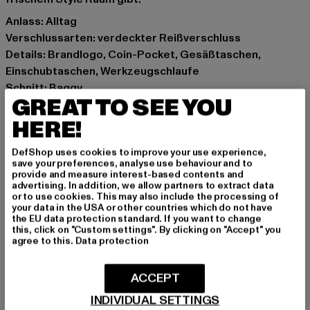
Anlass: Alltag
Verschlussarten: verdeckter Reißverschluss
Details: Brandlogo, Coin-Pocket, Gesäßtaschen,
Einschubtaschen, Werkzeugschlaufe
Schnitt: Baggy
GREAT TO SEE YOU
Marke: Homeboy
Kat.: Cargohosen
HERE!
Farbe: beige
DefShop uses cookies to improve your use experience,
Hersteller Farbe: sand
save your preferences, analyse use behaviour and to
Materialzusammensetzung: 100% Baumwolle
provide and measure interest-based contents and
advertising. In addition, we allow partners to extract data
Art.Nr: 02PA0700-00208
or to use cookies. This may also include the processing of
your data in the USA or other countries which do not have
the EU data protection standard. If you want to change
Hersteller: License to Thrill GmbH |
service@homeboy.eu
this, click on "Custom settings". By clicking on "Accept" you
Max-Planck-Straße 2 | 63150 Heusenstamm | DE
agree to this.
Data protection
ACCEPT
GRÖSSE & PASSFORM
INDIVIDUAL SETTINGS