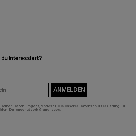
 du interessiert?
ANMELDEN
Deinen Daten umgeht, findest Du in unserer Datenschutzerklärung. Du
lden.
Datenschutzerklärung lesen.