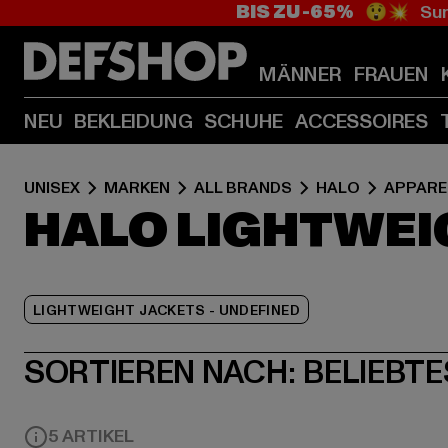
BIS ZU -65%
😲💥 Sum
MÄNNER
FRAUEN
NEU
BEKLEIDUNG
SCHUHE
ACCESSOIRES
UNISEX
MARKEN
ALL BRANDS
HALO
APPARE
HALO LIGHTWEI
LIGHTWEIGHT JACKETS - UNDEFINED
SORTIEREN NACH:
BELIEBTE
5 ARTIKEL