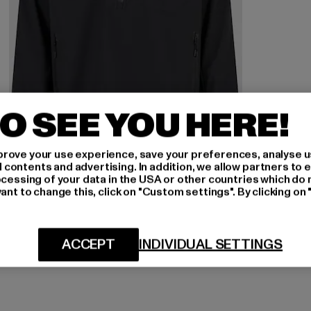
O SEE YOU HERE!
rove your use experience, save your preferences, analyse u
ontents and advertising. In addition, we allow partners to e
ocessing of your data in the USA or other countries which do 
HALO
ant to change this, click on "Custom settings". By clicking on 
ELITE SOFTSHELL
Derzeitiger Preis: 103,69 EUR
Aktionspreis: 169,99 EUR
103,69 EUR
169,99 EUR
ACCEPT
INDIVIDUAL SETTINGS