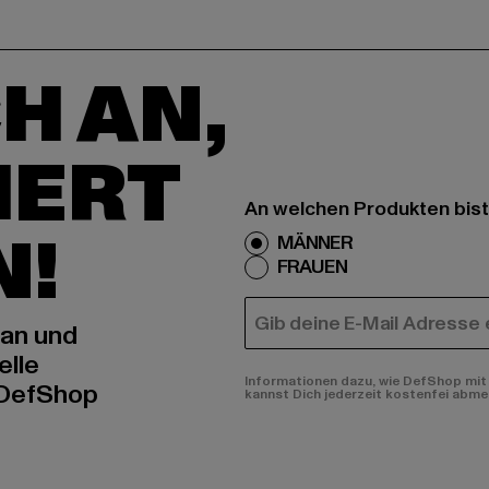
H AN,
IERT
An welchen Produkten bist
N!
MÄNNER
FRAUEN
E-MAIL
 an und
elle
Informationen dazu, wie DefShop mit 
 DefShop
kannst Dich jederzeit kostenfei abme