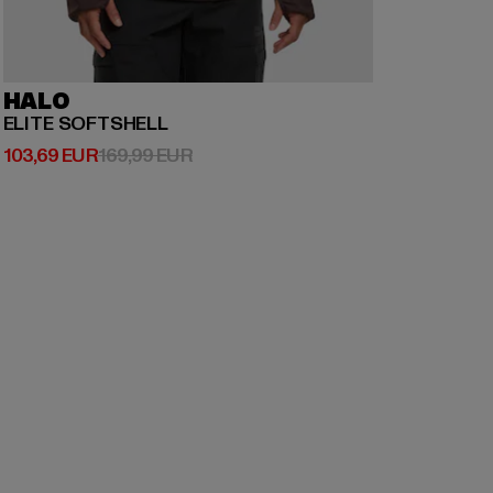
HALO
ELITE SOFTSHELL
Derzeitiger Preis: 103,69 EUR
Aktionspreis: 169,99 EUR
103,69 EUR
169,99 EUR