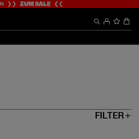
ION ❯❯
ZUM SALE
❮❮
FILTER