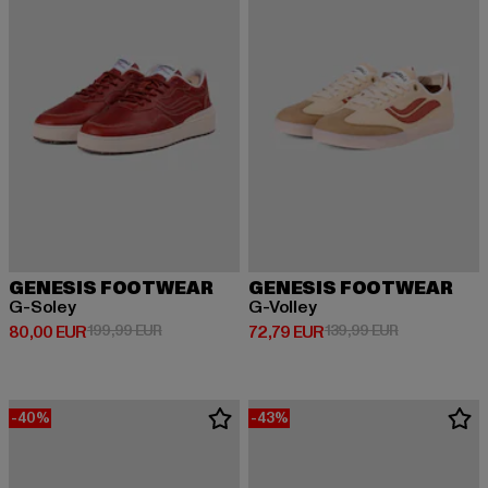
GENESIS FOOTWEAR
GENESIS FOOTWEAR
G-Soley
G-Volley
Derzeitiger Preis: 80,00 EUR
Aktionspreis: 199,99 EUR
Derzeitiger Preis: 72,79 EUR
Aktionspreis:
80,00 EUR
199,99 EUR
72,79 EUR
139,99 EUR
-40%
-43%