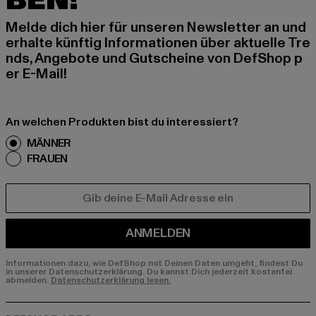
BEN!
Melde dich hier für unseren Newsletter an und
erhalte künftig Informationen über aktuelle Tre
nds, Angebote und Gutscheine von DefShop p
er E-Mail!
An welchen Produkten bist du interessiert?
MÄNNER
FRAUEN
E-MAIL
ANMELDEN
Informationen dazu, wie DefShop mit Deinen Daten umgeht, findest Du
in unserer Datenschutzerklärung. Du kannst Dich jederzeit kostenfei
abmelden.
Datenschutzerklärung lesen.