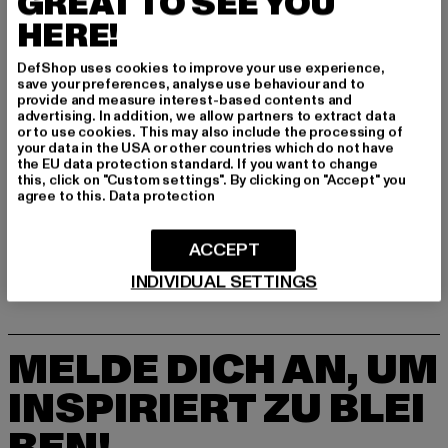
GREAT TO SEE YOU
HERE!
DefShop uses cookies to improve your use experience,
save your preferences, analyse use behaviour and to
provide and measure interest-based contents and
advertising. In addition, we allow partners to extract data
or to use cookies. This may also include the processing of
your data in the USA or other countries which do not have
the EU data protection standard. If you want to change
this, click on "Custom settings". By clicking on "Accept" you
GENESIS FOOTWEAR
GENESIS FOOTWEAR
agree to this.
Data protection
G-Soley Porto Plain Leather
G-Soley Porto Plain Leather
Derzeitiger Preis: 119,99 EUR
Aktionspreis: 199,99 EUR
Derzeitiger Preis: 111,99 EUR
Aktionspreis:
119,99 EUR
199,99 EUR
111,99 EUR
199,99 EUR
ACCEPT
INDIVIDUAL SETTINGS
MELDE DICH AN, UM
INSPIRIERT ZU BLEI