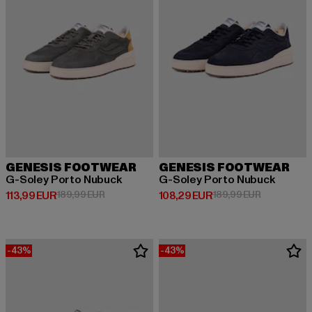
GENESIS FOOTWEAR
GENESIS FOOTWEAR
G-Soley Porto Nubuck
G-Soley Porto Nubuck
Derzeitiger Preis: 113,99 EUR
Aktionspreis: 189,99 EUR
Derzeitiger Preis: 108,29 EUR
Aktionsprei
113,99 EUR
189,99 EUR
108,29 EUR
189,99 EUR
-43%
-43%