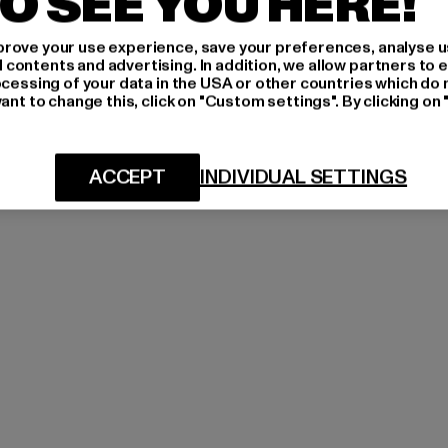
O SEE YOU HERE!
rove your use experience, save your preferences, analyse u
ontents and advertising. In addition, we allow partners to e
ocessing of your data in the USA or other countries which do 
ant to change this, click on "Custom settings". By clicking on 
ACCEPT
INDIVIDUAL SETTINGS