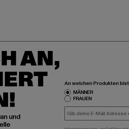
H AN,
IERT
An welchen Produkten bist
N!
MÄNNER
FRAUEN
E-MAIL
 an und
elle
Informationen dazu, wie DefShop mit 