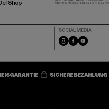
 DefShop
kannst Dich jederzeit kostenfei abme
e
Instagram
Facebook
YouTube
REISGARANTIE
SICHERE BEZAHLUNG