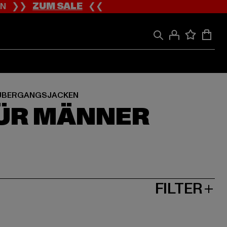
ION ❯❯
ZUM SALE
❮❮
ÜBERGANGSJACKEN
ÜR MÄNNER
FILTER