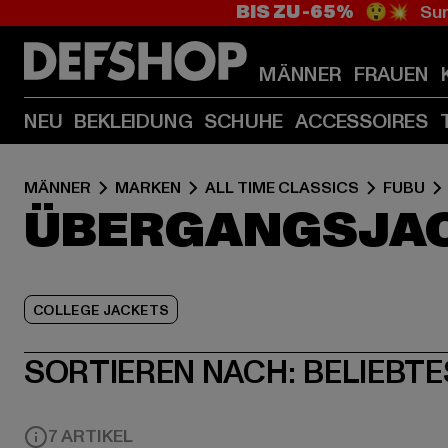
BIS ZU -65%
😲💥 Sum
MÄNNER
FRAUEN
NEU
BEKLEIDUNG
SCHUHE
ACCESSOIRES
MÄNNER
MARKEN
ALL TIME CLASSICS
FUBU
ÜBERGANGSJAC
COLLEGE JACKETS
SORTIEREN NACH:
BELIEBTE
7 ARTIKEL