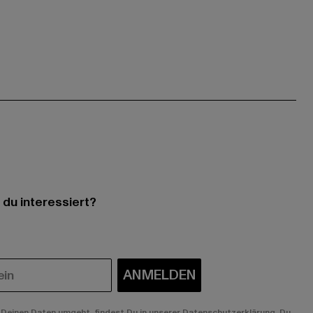
 du interessiert?
ANMELDEN
Deinen Daten umgeht, findest Du in unserer Datenschutzerklärung. Du