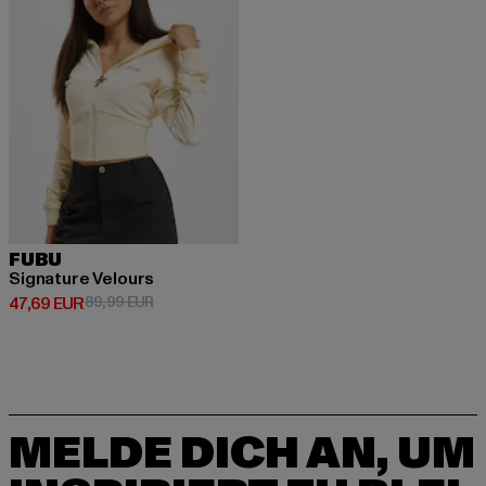
FUBU
Signature Velours
Derzeitiger Preis: 47,69 EUR
Aktionspreis: 89,99 EUR
47,69 EUR
89,99 EUR
MELDE DICH AN, UM