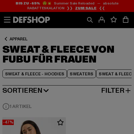
BIS ZU -65%
😲💥 Summer Sale Reloaded — absolute
Zum
Zum
Zum
RABATTESKALATION ❯❯
ZUM SALE
❮❮
Inhalt
Fußzeile
Produktraster
springen
springen
springen
APPAREL
SWEAT & FLEECE VON
FUBU FÜR FRAUEN
SWEAT & FLEECE - HOODIES
SWEATERS
SWEAT & FLEEC
SORTIEREN
FILTER
BELIEBTESTE
1 ARTIKEL
-47%