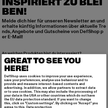
INSPIRIERT ZU BLEI
BEN!
Melde dich hier für unseren Newsletter an und
erhalte künftig Informationen über aktuelle Tre
nds, Angebote und Gutscheine von DefShop p
er E-Mail!
An welchen Produkten bist du interessiert?
GREAT TO SEE YOU
MÄNNER
HERE!
FRAUEN
DefShop uses cookies to improve your use experience,
save your preferences, analyse use behaviour and to
E-MAIL
provide and measure interest-based contents and
advertising. In addition, we allow partners to extract data
ANMELDEN
or to use cookies. This may also include the processing of
your data in the USA or other countries which do not have
the EU data protection standard. If you want to change
Informationen dazu, wie DefShop mit Deinen Daten umgeht, findest Du
this, click on "Custom settings". By clicking on "Accept" you
in unserer Datenschutzerklärung. Du kannst Dich jederzeit kostenfei
agree to this.
Data protection
abmelden.
Datenschutzerklärung lesen.