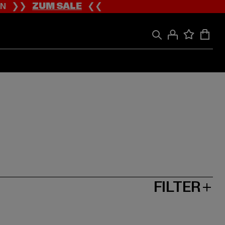
ION ❯❯
ZUM SALE
❮❮
FILTER