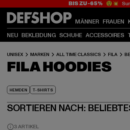
BIS ZU -65%
😲💥 Sum
MÄNNER
FRAUEN
NEU
BEKLEIDUNG
SCHUHE
ACCESSOIRES
UNISEX
MARKEN
ALL TIME CLASSICS
FILA
B
FILA HOODIES
HEMDEN
T-SHIRTS
SORTIEREN NACH:
BELIEBTE
3 ARTIKEL