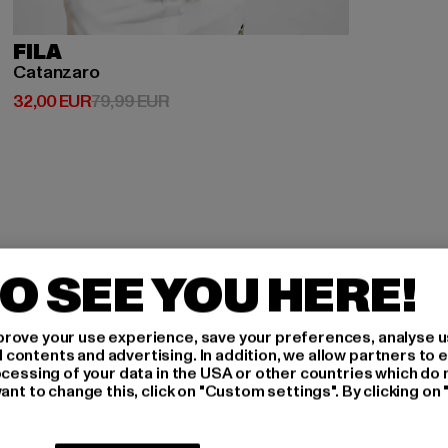
FILA
Catanzaro
Derzeitiger Preis: 32,00 EUR
Aktionspreis: 79,99 EUR
32,00 EUR
79,99 EUR
O SEE YOU HERE!
H AN,
rove your use experience, save your preferences, analyse u
ontents and advertising. In addition, we allow partners to e
IERT
ocessing of your data in the USA or other countries which do 
ant to change this, click on "Custom settings". By clicking on 
An welchen Produkten bist