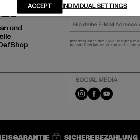
N!
MÄNNER
ACCEPT
INDIVIDUAL SETTINGS
FRAUEN
E-MAIL
 an und
elle
Informationen dazu, wie DefShop mit 
 DefShop
kannst Dich jederzeit kostenfei abme
e
Instagram
Facebook
YouTube
REISGARANTIE
SICHERE BEZAHLUNG