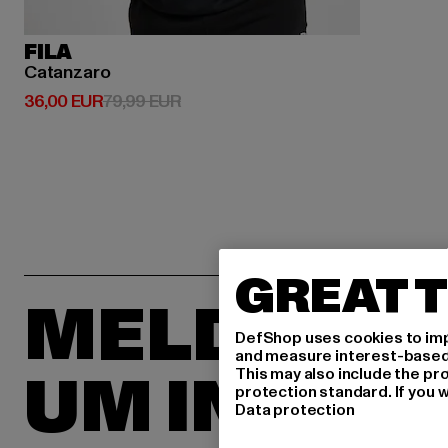
FILA
Catanzaro
Derzeitiger Preis: 36,00 EUR
Aktionspreis: 79,99 EUR
36,00 EUR
79,99 EUR
GREAT T
MELDE DIC
DefShop uses cookies to imp
and measure interest-based c
UM INSPIR
This may also include the pr
protection standard. If you w
Data protection