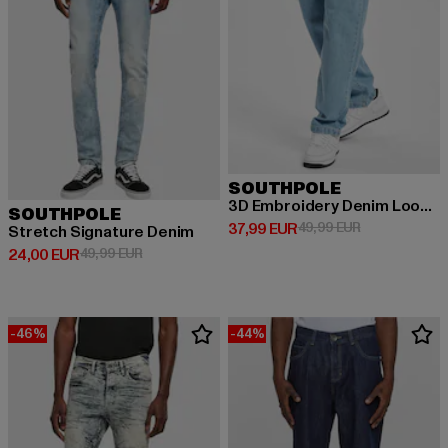
SOUTHPOLE
3D Embroidery Denim Loose Fit
SOUTHPOLE
Derzeitiger Preis: 37,99 EUR
Aktionspreis:
37,99 EUR
49,99 EUR
Stretch Signature Denim
Derzeitiger Preis: 24,00 EUR
Aktionspreis: 49,99 EUR
24,00 EUR
49,99 EUR
-46%
-44%