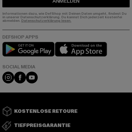
ANMELDEN
Informationen dazu, wie DefShop mit Deinen Daten umgeht, findest Du
in unserer Datenschutzerklärung. Du kannst Dich jederzeit kostenfei
abmelden.
Datenschutzerklärung lesen.
Play market
App store
Instagram
Facebook
YouTube
KOSTENLOSE RETOURE
TIEFPREISGARANTIE