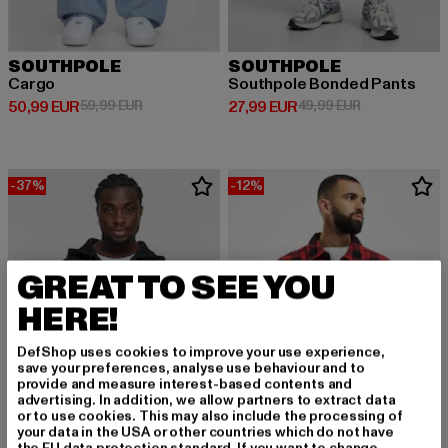
SOUTHPOLE
SOUTHPOLE
Cargo
Southpole Bonded Pants
Derzeitiger Preis: 50,99 EUR
Aktionspreis: 59,99 EUR
Derzeitiger Preis: 27,99 EUR
Aktionspreis:
50,99 EUR
59,99 EUR
27,99 EUR
49,99 EUR
-37%
-12%
GREAT TO SEE YOU
HERE!
DefShop uses cookies to improve your use experience,
save your preferences, analyse use behaviour and to
provide and measure interest-based contents and
advertising. In addition, we allow partners to extract data
or to use cookies. This may also include the processing of
your data in the USA or other countries which do not have