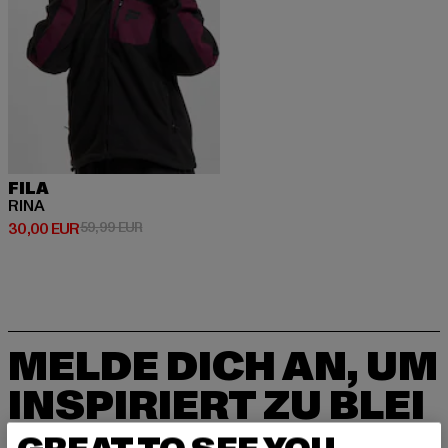
FILA
RINA
Derzeitiger Preis: 30,00 EUR
Aktionspreis: 59,99 EUR
30,00 EUR
59,99 EUR
MELDE DICH AN, UM
INSPIRIERT ZU BLEI
BEN!