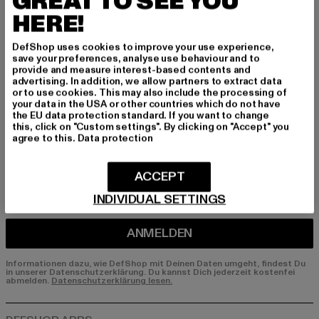
GREAT TO SEE YOU
HERE!
Melde dich hier für unseren Newsletter an und
erhalte künftig Informationen über aktuelle Tre
DefShop uses cookies to improve your use experience,
nds, Angebote und Gutscheine von DefShop p
save your preferences, analyse use behaviour and to
er E-Mail!
provide and measure interest-based contents and
advertising. In addition, we allow partners to extract data
or to use cookies. This may also include the processing of
your data in the USA or other countries which do not have
the EU data protection standard. If you want to change
An welchen Produkten bist du interessiert?
this, click on "Custom settings". By clicking on "Accept" you
agree to this.
Data protection
MÄNNER
FRAUEN
ACCEPT
INDIVIDUAL SETTINGS
E-MAIL
ANMELDEN
Informationen dazu, wie DefShop mit Deinen Daten umgeht, findest Du
in unserer Datenschutzerklärung. Du kannst Dich jederzeit kostenfei
abmelden.
Datenschutzerklärung lesen.