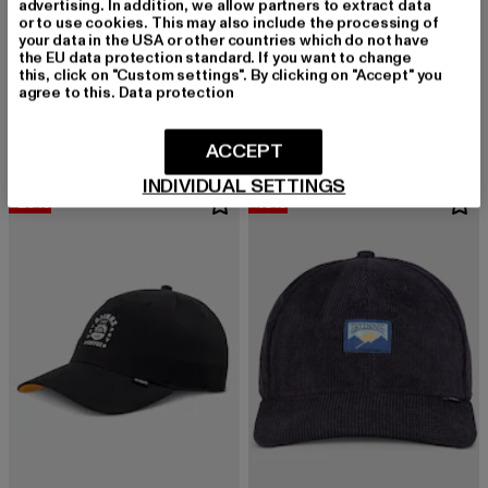
advertising. In addition, we allow partners to extract data
or to use cookies. This may also include the processing of
your data in the USA or other countries which do not have
the EU data protection standard. If you want to change
DJINNS
DJINNS
this, click on "Custom settings". By clicking on "Accept" you
HFT Cap Guy in a Cup
6P SB Colourexplo Rev.
agree to this.
Data protection
Derzeitiger Preis: 29,03 EUR
Aktionspreis: 32,99 EUR
Derzeitiger Preis: 29,03 EUR
Aktionspreis:
29,03 EUR
32,99 EUR
29,03 EUR
32,99 EUR
ACCEPT
INDIVIDUAL SETTINGS
-20%
-13%