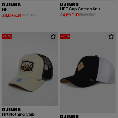
DJINNS
DJINNS
HFT Cap Cotton Knit
HFT
Derzeitiger Preis: 24,89 EUR
Aktionspreis:
24,89 EUR
29,99 EUR
Derzeitiger Preis: 26,09 EUR
Aktionspreis: 29,99 EUR
26,09 EUR
29,99 EUR
-17%
-23%
DJINNS
Hft Nothing Club
DJINNS