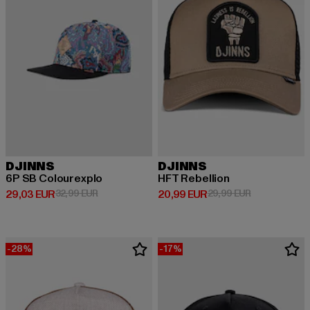
DJINNS
DJINNS
6P SB Colourexplo
HFT Rebellion
Derzeitiger Preis: 29,03 EUR
Aktionspreis: 32,99 EUR
Derzeitiger Preis: 20,99 EUR
Aktionspreis:
29,03 EUR
32,99 EUR
20,99 EUR
29,99 EUR
-28%
-17%