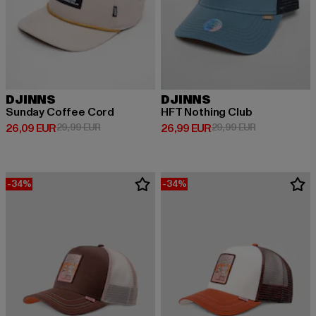
DJINNS
DJINNS
Sunday Coffee Cord
HFT Nothing Club
Derzeitiger Preis: 26,09 EUR
Aktionspreis: 29,99 EUR
Derzeitiger Preis: 26,99 EUR
Aktionspreis:
26,09 EUR
29,99 EUR
26,99 EUR
29,99 EUR
-34%
-34%