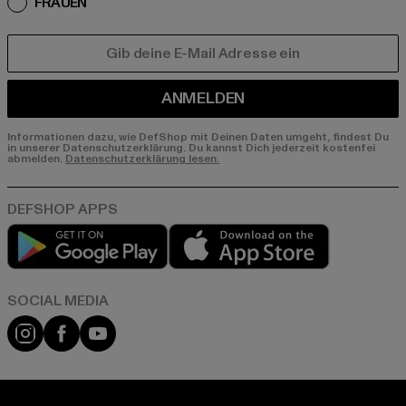
FRAUEN
E-MAIL
ANMELDEN
Informationen dazu, wie DefShop mit Deinen Daten umgeht, findest Du
in unserer Datenschutzerklärung. Du kannst Dich jederzeit kostenfei
abmelden.
Datenschutzerklärung lesen.
Play market
App store
Instagram
Facebook
YouTube