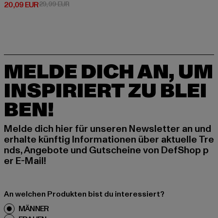
Derzeitiger Preis: 20,09 EUR
Aktionspreis: 29,99 EUR
20,09 EUR
29,99 EUR
MELDE DICH AN, UM
INSPIRIERT ZU BLEI
BEN!
Melde dich hier für unseren Newsletter an und
erhalte künftig Informationen über aktuelle Tre
nds, Angebote und Gutscheine von DefShop p
er E-Mail!
An welchen Produkten bist du interessiert?
MÄNNER