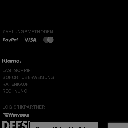
ZAHLUNGSMETHODEN
LASTSCHRIFT
SOFORTÜBERWEISUNG
RATENKAUF
RECHNUNG
LOGISTIKPARTNER