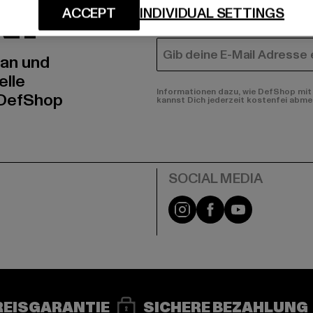
N!
MÄNNER
ACCEPT
INDIVIDUAL SETTINGS
FRAUEN
E-MAIL
 an und
elle
Informationen dazu, wie DefShop mit 
 DefShop
kannst Dich jederzeit kostenfei abme
e
Instagram
Facebook
YouTube
REISGARANTIE
SICHERE BEZAHLUNG