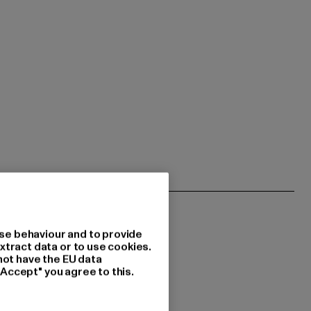
se behaviour and to provide
xtract data or to use cookies.
not have the EU data
"Accept" you agree to this.
 du interessiert?