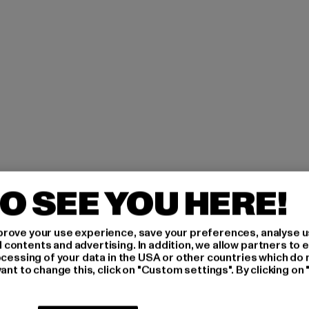
O SEE YOU HERE!
H AN,
rove your use experience, save your preferences, analyse u
ontents and advertising. In addition, we allow partners to e
IERT
ocessing of your data in the USA or other countries which do 
ant to change this, click on "Custom settings". By clicking on 
An welchen Produkten bist