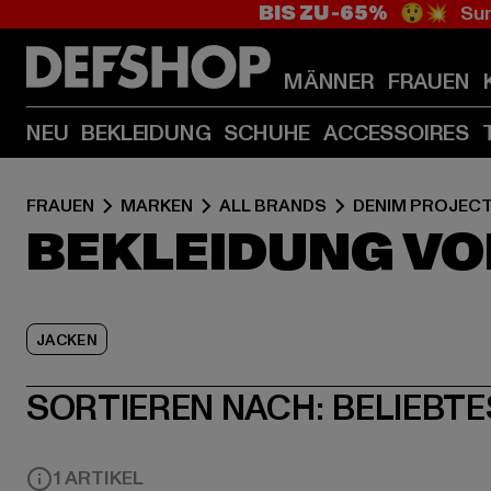
BIS ZU -65%
😲💥 Sum
MÄNNER
FRAUEN
NEU
BEKLEIDUNG
SCHUHE
ACCESSOIRES
FRAUEN
MARKEN
ALL BRANDS
DENIM PROJEC
BEKLEIDUNG VO
JACKEN
SORTIEREN NACH:
BELIEBTE
1 ARTIKEL