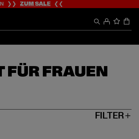
ION ❯❯
ZUM SALE
❮❮
T FÜR FRAUEN
FILTER