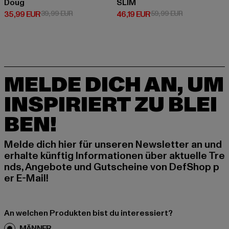
Doug
SLIM
Derzeitiger Preis: 35,99 EUR
Aktionspreis: 39,99 EUR
Derzeitiger Preis: 46,19 EUR
Aktionspreis: 
35,99 EUR
39,99 EUR
46,19 EUR
59,99 EUR
MELDE DICH AN, UM
INSPIRIERT ZU BLEI
BEN!
Melde dich hier für unseren Newsletter an und
erhalte künftig Informationen über aktuelle Tre
nds, Angebote und Gutscheine von DefShop p
er E-Mail!
An welchen Produkten bist du interessiert?
MÄNNER