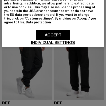
advertising. In addition, we allow partners to extract data
or to use cookies. This may also include the processing of
DEF
DEF
your data in the USA or other countries which do not have
Chris
Fine
the EU data protection standard. If you want to change
Derzeitiger Preis: 39,99 EUR
Aktionspreis: 49,99 EUR
Derzeitiger Preis: 39,99 EUR
Aktionspreis:
39,99 EUR
49,99 EUR
39,99 EUR
49,99 EUR
this, click on "Custom settings". By clicking on "Accept" you
agree to this.
Data protection
ACCEPT
NEU
-10%
-23%
INDIVIDUAL SETTINGS
DEF
DEF