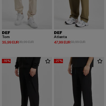
DEF
DEF
Tom
Atlanta
Derzeitiger Preis: 35,99 EUR
Aktionspreis: 39,99 EUR
Derzeitiger Preis: 47,99 EUR
Aktionspreis:
35,99 EUR
39,99 EUR
47,99 EUR
59,99 EUR
-16%
-27%