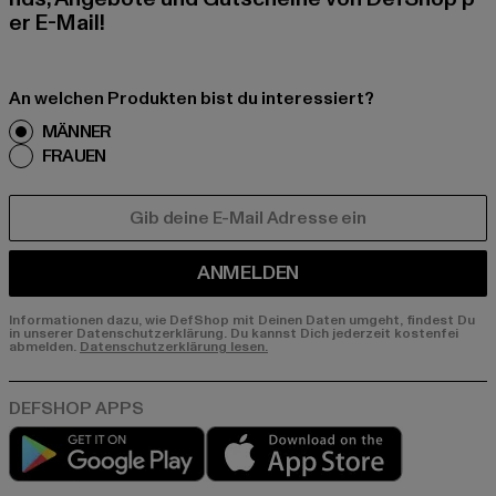
er E-Mail!
An welchen Produkten bist du interessiert?
MÄNNER
FRAUEN
E-MAIL
ANMELDEN
Informationen dazu, wie DefShop mit Deinen Daten umgeht, findest Du
in unserer Datenschutzerklärung. Du kannst Dich jederzeit kostenfei
abmelden.
Datenschutzerklärung lesen.
Play market
App store