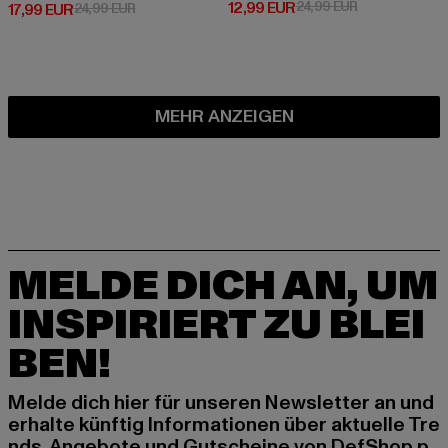
Derzeitiger Preis: 12,99 EUR
Aktionspreis: 
12,99 EUR
24,99 EUR
Derzeitiger Preis: 17,99 EUR
Aktionspreis: 24,99 EUR
17,99 EUR
24,99 EUR
MEHR ANZEIGEN
MELDE DICH AN, UM
INSPIRIERT ZU BLEI
BEN!
Melde dich hier für unseren Newsletter an und
erhalte künftig Informationen über aktuelle Tre
nds, Angebote und Gutscheine von DefShop p