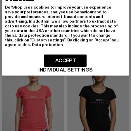
DefShop uses cookies to improve your use experience,
save your preferences, analyse use behaviour and to
provide and measure interest-based contents and
advertising. In addition, we allow partners to extract data
or to use cookies. This may also include the processing of
DANGEROUS DNGRS
DANGEROUS DNGRS
your data in the USA or other countries which do not have
Blend
Cruz
the EU data protection standard. If you want to change
Derzeitiger Preis: 15,99 EUR
Aktionspreis: 19,99 EUR
Derzeitiger Preis: 13,99 EUR
Aktionspreis: 
15,99 EUR
19,99 EUR
13,99 EUR
19,99 EUR
this, click on "Custom settings". By clicking on "Accept" you
agree to this.
Data protection
ACCEPT
-10%
INDIVIDUAL SETTINGS