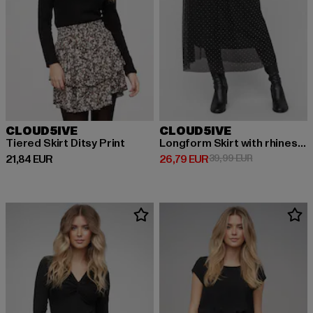
CLOUD5IVE
CLOUD5IVE
Tiered Skirt Ditsy Print
Longform Skirt with rhinestones
Derzeitiger Preis: 21,84 EUR
Derzeitiger Preis: 26,79 EUR
Aktionspreis:
21,84 EUR
26,79 EUR
39,99 EUR