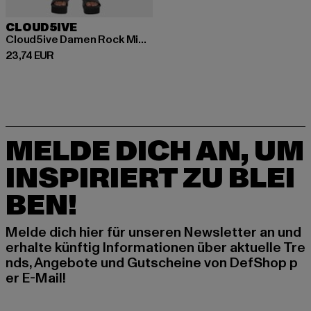
CLOUD5IVE
Cloud5ive Damen Rock Mini Stufenrock Blumen Print 2-lagig
Derzeitiger Preis: 23,74 EUR
23,74 EUR
MELDE DICH AN, UM
INSPIRIERT ZU BLEI
BEN!
Melde dich hier für unseren Newsletter an und
erhalte künftig Informationen über aktuelle Tre
nds, Angebote und Gutscheine von DefShop p
er E-Mail!