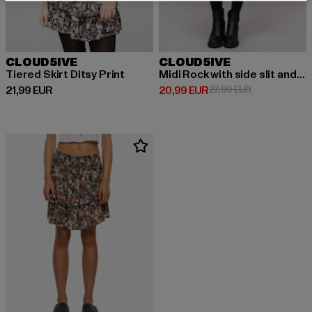
CLOUD5IVE
CLOUD5IVE
Tiered Skirt Ditsy Print
Midi Rock with side slit and flower print
Derzeitiger Preis: 21,99 EUR
Derzeitiger Preis: 20,99 EUR
Aktionspreis: 
21,99 EUR
20,99 EUR
27,99 EUR