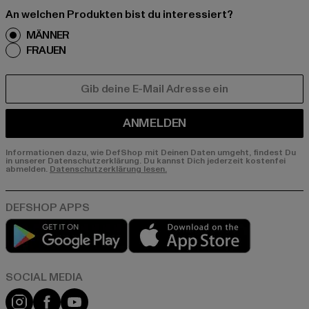
An welchen Produkten bist du interessiert?
MÄNNER
FRAUEN
E-MAIL
ANMELDEN
Informationen dazu, wie DefShop mit Deinen Daten umgeht, findest Du
in unserer Datenschutzerklärung. Du kannst Dich jederzeit kostenfei
abmelden.
Datenschutzerklärung lesen.
Play market
App store
Instagram
Facebook
YouTube