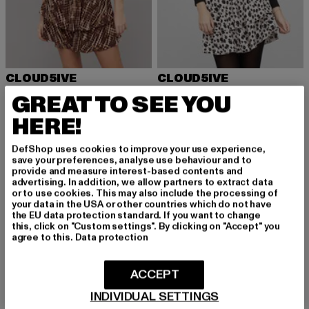
CLOUD5IVE
CLOUD5IVE
Tiered Skirt Ditsy Print
Tiered Skirt Ditsy Print
GREAT TO SEE YOU
Derzeitiger Preis: 21,99 EUR
Derzeitiger Preis: 21,99 EUR
21,99 EUR
21,99 EUR
HERE!
DefShop uses cookies to improve your use experience,
save your preferences, analyse use behaviour and to
-25%
provide and measure interest-based contents and
advertising. In addition, we allow partners to extract data
or to use cookies. This may also include the processing of
your data in the USA or other countries which do not have
the EU data protection standard. If you want to change
this, click on "Custom settings". By clicking on "Accept" you
agree to this.
Data protection
ACCEPT
INDIVIDUAL SETTINGS