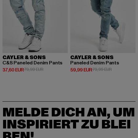
CAYLER & SONS
CAYLER & SONS
C&S Paneled Denim Pants
Paneled Denim Pants
Derzeitiger Preis: 37,60 EUR
Aktionspreis: 79,99 EUR
Derzeitiger Preis: 59,99 EUR
Aktionspreis:
37,60 EUR
79,99 EUR
59,99 EUR
79,99 EUR
MELDE DICH AN, UM
INSPIRIERT ZU BLEI
BEN!