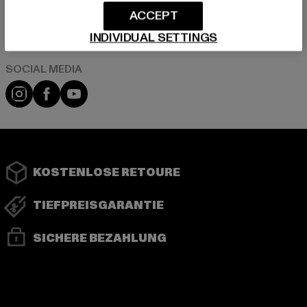
ACCEPT
Play market
App store
INDIVIDUAL SETTINGS
Instagram
Facebook
YouTube
KOSTENLOSE RETOURE
TIEFPREISGARANTIE
SICHERE BEZAHLUNG