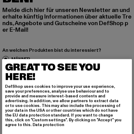
Melde dich hier für unseren Newsletter an und
erhalte künftig Informationen über aktuelle Tre
nds, Angebote und Gutscheine von DefShop p
er E-Mail!
An welchen Produkten bist du interessiert?
MÄNNER
GREAT TO SEE YOU
FRAUEN
HERE!
E-MAIL
DefShop uses cookies to improve your use experience,
save your preferences, analyse use behaviour and to
provide and measure interest-based contents and
ANMELDEN
advertising. In addition, we allow partners to extract data
or to use cookies. This may also include the processing of
your data in the USA or other countries which do not have
Informationen dazu, wie DefShop mit Deinen Daten umgeht, findest Du
in unserer Datenschutzerklärung. Du kannst Dich jederzeit kostenfei
the EU data protection standard. If you want to change
abmelden.
Datenschutzerklärung lesen.
this, click on "Custom settings". By clicking on "Accept" you
agree to this.
Data protection