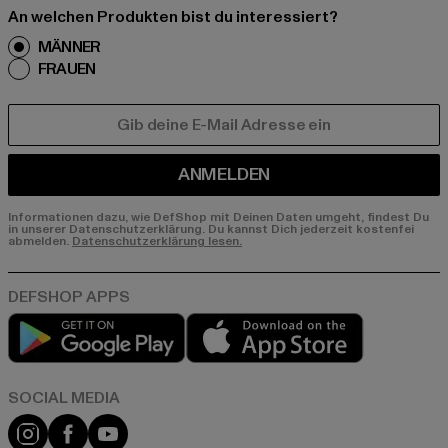
An welchen Produkten bist du interessiert?
MÄNNER
FRAUEN
E-MAIL
ANMELDEN
Informationen dazu, wie DefShop mit Deinen Daten umgeht, findest Du
in unserer Datenschutzerklärung. Du kannst Dich jederzeit kostenfei
abmelden.
Datenschutzerklärung lesen.
Play market
App store
Instagram
Facebook
YouTube