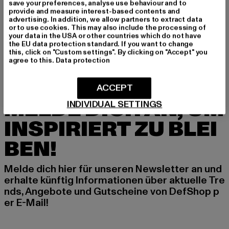
save your preferences, analyse use behaviour and to
provide and measure interest-based contents and
BRANDIT
advertising. In addition, we allow partners to extract data
Boxershort
or to use cookies. This may also include the processing of
your data in the USA or other countries which do not have
Derzeitiger Preis: 13,99 EUR
13,99 EUR
the EU data protection standard. If you want to change
this, click on "Custom settings". By clicking on "Accept" you
agree to this.
Data protection
ACCEPT
MELDE DICH AN, UM
INDIVIDUAL SETTINGS
INSPIRIERT ZU BLEI
BEN!
Melde dich hier für unseren Newsletter an und
erhalte künftig Informationen über aktuelle Tre
nds, Angebote und Gutscheine von DefShop p
er E-Mail!