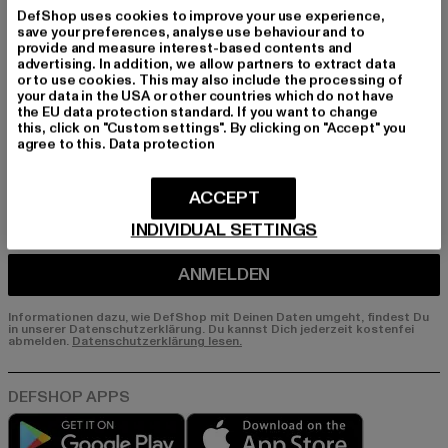
erhalte künftig Informationen über aktuelle Tre
DefShop uses cookies to improve your use experience,
nds, Angebote und Gutscheine von DefShop p
save your preferences, analyse use behaviour and to
er E-Mail!
provide and measure interest-based contents and
advertising. In addition, we allow partners to extract data
or to use cookies. This may also include the processing of
your data in the USA or other countries which do not have
the EU data protection standard. If you want to change
An welchen Produkten bist du interessiert?
this, click on "Custom settings". By clicking on "Accept" you
agree to this.
Data protection
MÄNNER
FRAUEN
ACCEPT
INDIVIDUAL SETTINGS
E-MAIL
ANMELDEN
Informationen dazu, wie DefShop mit Deinen Daten umgeht, findest Du
in unserer Datenschutzerklärung. Du kannst Dich jederzeit kostenfei
abmelden.
Datenschutzerklärung lesen.
Play market
App store