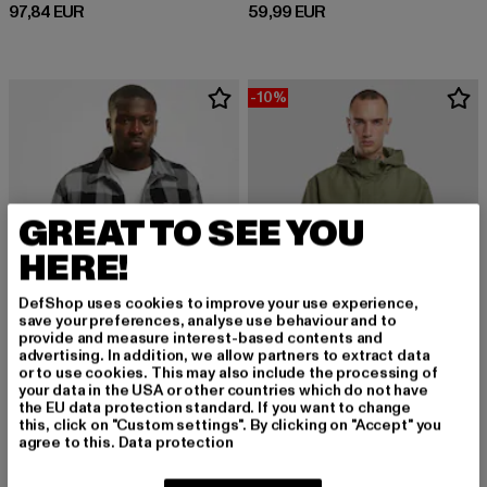
Derzeitiger Preis: 97,84 EUR
Derzeitiger Preis: 59,99 EUR
97,84 EUR
59,99 EUR
-10%
GREAT TO SEE YOU
HERE!
DefShop uses cookies to improve your use experience,
save your preferences, analyse use behaviour and to
provide and measure interest-based contents and
advertising. In addition, we allow partners to extract data
or to use cookies. This may also include the processing of
your data in the USA or other countries which do not have
BRANDIT
BRANDIT
the EU data protection standard. If you want to change
Lumber Winter
Light Frontzip
this, click on "Custom settings". By clicking on "Accept" you
Derzeitiger Preis: 56,99 EUR
Derzeitiger Preis: 53,99 EUR
Aktionspreis:
56,99 EUR
53,99 EUR
59,99 EUR
agree to this.
Data protection