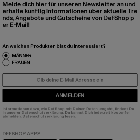
Melde dich hier für unseren Newsletter an und
erhalte künftig Informationen über aktuelle Tre
nds, Angebote und Gutscheine von DefShop p
er E-Mail!
An welchen Produkten bist du interessiert?
MÄNNER
FRAUEN
E-MAIL
ANMELDEN
Informationen dazu, wie DefShop mit Deinen Daten umgeht, findest Du
in unserer Datenschutzerklärung. Du kannst Dich jederzeit kostenfei
abmelden.
Datenschutzerklärung lesen.