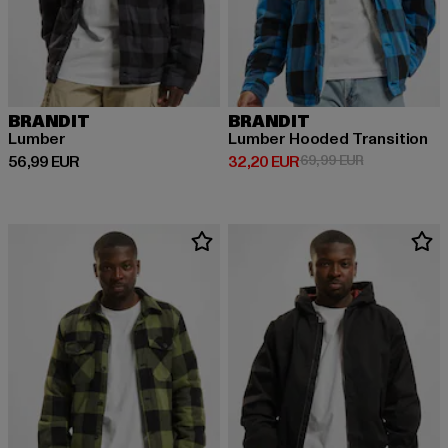
BRANDIT
BRANDIT
Lumber
Lumber Hooded Transition
Derzeitiger Preis: 56,99 EUR
Derzeitiger Preis: 32,20 EUR
Aktionspreis:
56,99 EUR
32,20 EUR
69,99 EUR