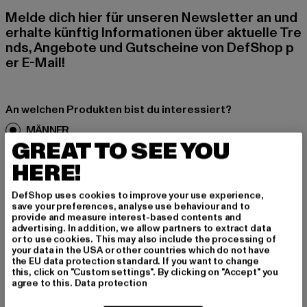
Melde dich hier für unseren Newsletter an und
erhalte künftig Informationen über aktuelle Tre
nds, Angebote und Gutscheine von DefShop p
er E-Mail!
An welchen Produkten bist du interessiert?
MÄNNER
GREAT TO SEE YOU
FRAUEN
HERE!
E-MAIL
DefShop uses cookies to improve your use experience,
save your preferences, analyse use behaviour and to
ANMELDEN
provide and measure interest-based contents and
advertising. In addition, we allow partners to extract data
or to use cookies. This may also include the processing of
Informationen dazu, wie DefShop mit Deinen Daten umgeht, findest Du
your data in the USA or other countries which do not have
in unserer Datenschutzerklärung. Du kannst Dich jederzeit kostenfei
the EU data protection standard. If you want to change
abmelden.
Datenschutzerklärung lesen.
this, click on "Custom settings". By clicking on "Accept" you
agree to this.
Data protection