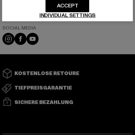
ACCEPT
Play market
App store
INDIVIDUAL SETTINGS
Instagram
Facebook
YouTube
KOSTENLOSE RETOURE
TIEFPREISGARANTIE
SICHERE BEZAHLUNG