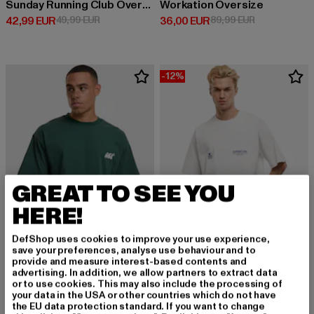
Sunday Running Club Oversized
Workation Oversize
Derzeitiger Preis: 42,99 EUR
Aktionspreis: 49,99 EUR
Derzeitiger Preis: 36,00 EUR
Aktionspreis:
42,99 EUR
49,99 EUR
36,00 EUR
89,99 EUR
-12%
GREAT TO SEE YOU
HERE!
DefShop uses cookies to improve your use experience,
save your preferences, analyse use behaviour and to
provide and measure interest-based contents and
ANOTHER COTTON LAB
advertising. In addition, we allow partners to extract data
Another Day Oversized Tshirt
or to use cookies. This may also include the processing of
ANOTHER COTTON LAB
your data in the USA or other countries which do not have
Derzeitiger Preis: 43,99 EUR
Aktionspreis:
43,99 EUR
49,99 EUR
Caffeine Dept. T-Shirt
the EU data protection standard. If you want to change