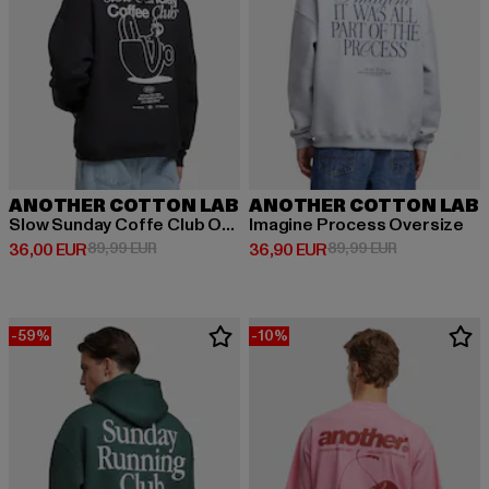
ANOTHER COTTON LAB
ANOTHER COTTON LAB
Slow Sunday Coffe Club Oversize
Imagine Process Oversize
Derzeitiger Preis: 36,00 EUR
Aktionspreis: 89,99 EUR
Derzeitiger Preis: 36,90 EUR
Aktionspreis:
36,00 EUR
89,99 EUR
36,90 EUR
89,99 EUR
-59%
-10%