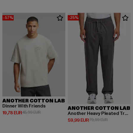
-57%
-25%
ANOTHER COTTON LAB
Dinner With Friends
ANOTHER COTTON LAB
Derzeitiger Preis: 19,78 EUR
Aktionspreis: 45,99 EUR
19,78 EUR
45,99 EUR
Another Heavy Pleated Trousers
Derzeitiger Preis: 59,99 EUR
Aktionspreis:
59,99 EUR
79,99 EUR