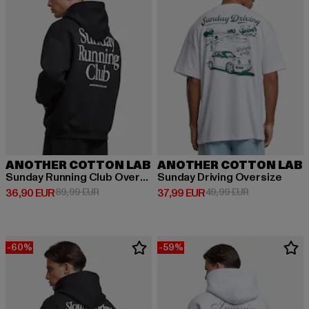
ANOTHER COTTON LAB
ANOTHER COTTON LAB
Sunday Running Club Oversized
Sunday Driving Oversize
Derzeitiger Preis: 36,90 EUR
Aktionspreis: 89,99 EUR
Derzeitiger Preis: 37,99 EUR
Aktionspreis:
36,90 EUR
89,99 EUR
37,99 EUR
49,99 EUR
-60%
-59%