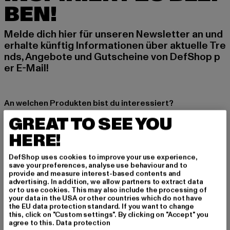
BEN!
Melde dich hier für unseren Newsletter an und
erhalte künftig Informationen über aktuelle Tre
nds, Angebote und Gutscheine von DefShop p
er E-Mail!
An welchen Produkten bist du interessiert?
GREAT TO SEE YOU
MÄNNER
FRAUEN
HERE!
DefShop uses cookies to improve your use experience,
E-MAIL
save your preferences, analyse use behaviour and to
provide and measure interest-based contents and
advertising. In addition, we allow partners to extract data
ANMELDEN
or to use cookies. This may also include the processing of
your data in the USA or other countries which do not have
the EU data protection standard. If you want to change
Informationen dazu, wie DefShop mit Deinen Daten umgeht, findest Du
in unserer Datenschutzerklärung. Du kannst Dich jederzeit kostenfei
this, click on "Custom settings". By clicking on "Accept" you
abmelden.
Datenschutzerklärung lesen.
agree to this.
Data protection