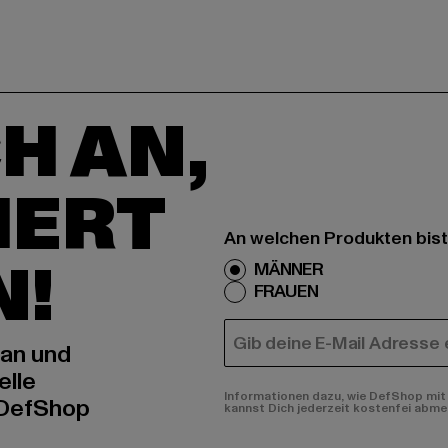
H AN,
IERT
An welchen Produkten bist
N!
MÄNNER
FRAUEN
E-MAIL
 an und
elle
Informationen dazu, wie DefShop mit 
 DefShop
kannst Dich jederzeit kostenfei abme