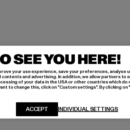
O SEE YOU HERE!
rove your use experience, save your preferences, analyse u
ontents and advertising. In addition, we allow partners to e
ocessing of your data in the USA or other countries which do 
ant to change this, click on "Custom settings". By clicking on 
ACCEPT
INDIVIDUAL SETTINGS