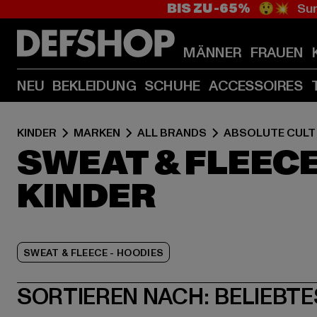
BIS ZU -65%
😲💥 Sum
MÄNNER
FRAUEN
NEU
BEKLEIDUNG
SCHUHE
ACCESSOIRES
KINDER
MARKEN
ALL BRANDS
ABSOLUTE CULT
SWEAT & FLEEC
KINDER
SWEAT & FLEECE - HOODIES
SORTIEREN NACH:
BELIEBTE