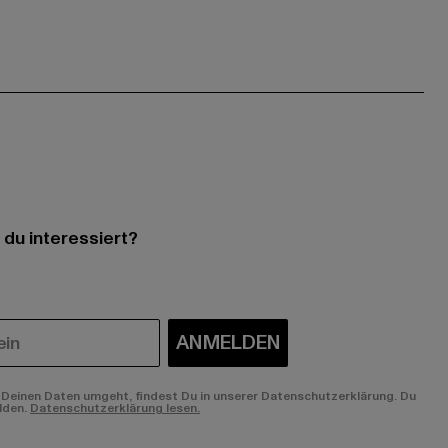
 du interessiert?
ANMELDEN
Deinen Daten umgeht, findest Du in unserer Datenschutzerklärung. Du
lden.
Datenschutzerklärung lesen.