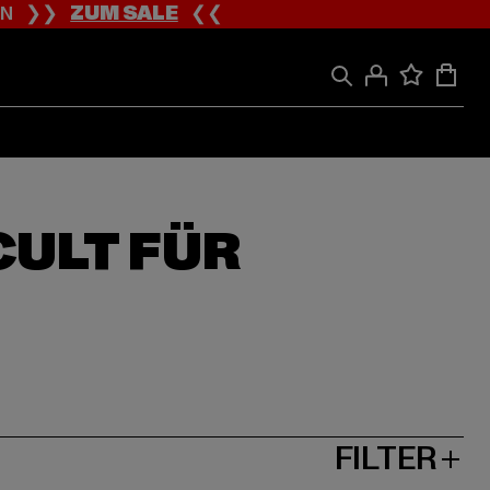
ION ❯❯
ZUM SALE
❮❮
CULT FÜR
FILTER