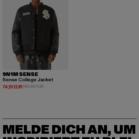
9N1M SENSE
Sense College Jacket
Derzeitiger Preis: 74,19 EUR
Aktionspreis: 139,99 EUR
74,19 EUR
139,99 EUR
MELDE DICH AN, UM