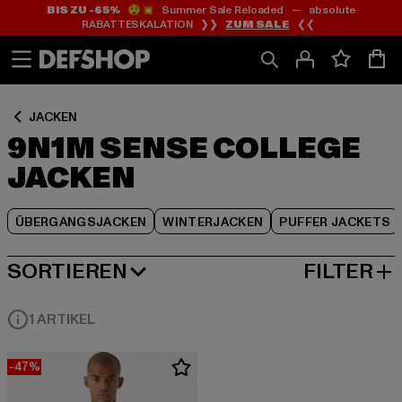
BIS ZU -65%
😲💥 Summer Sale Reloaded — absolute
Zum
Zum
Zum
RABATTESKALATION ❯❯
ZUM SALE
❮❮
Inhalt
Fußzeile
Produktraster
springen
springen
springen
JACKEN
9N1M SENSE COLLEGE
JACKEN
ÜBERGANGSJACKEN
WINTERJACKEN
PUFFER JACKETS
SORTIEREN
FILTER
BELIEBTESTE
1 ARTIKEL
-47%