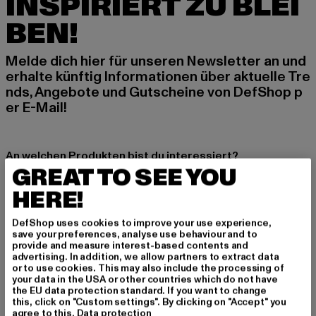
INSPIRIERT ZU BLEI
BEN!
Melde dich hier für unseren Newsletter an und
erhalte künftig Informationen über aktuelle Tre
nds, Angebote und Gutscheine von DefShop p
er E-Mail!
An welchen Produkten bist du interessiert?
GREAT TO SEE YOU
MÄNNER
HERE!
FRAUEN
DefShop uses cookies to improve your use experience,
save your preferences, analyse use behaviour and to
E-MAIL
provide and measure interest-based contents and
advertising. In addition, we allow partners to extract data
ANMELDEN
or to use cookies. This may also include the processing of
your data in the USA or other countries which do not have
the EU data protection standard. If you want to change
Informationen dazu, wie DefShop mit Deinen Daten umgeht, findest Du
this, click on "Custom settings". By clicking on "Accept" you
in unserer Datenschutzerklärung. Du kannst Dich jederzeit kostenfei
agree to this.
Data protection
abmelden.
Datenschutzerklärung lesen.