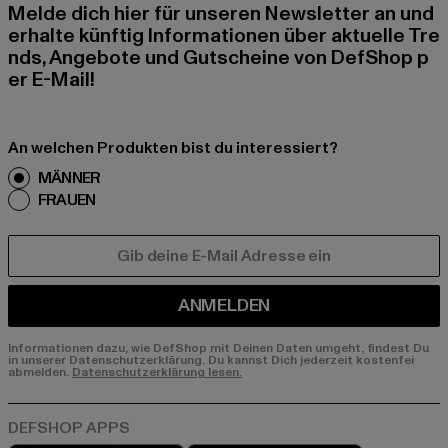
Melde dich hier für unseren Newsletter an und
erhalte künftig Informationen über aktuelle Tre
nds, Angebote und Gutscheine von DefShop p
er E-Mail!
An welchen Produkten bist du interessiert?
MÄNNER
FRAUEN
E-MAIL
ANMELDEN
Informationen dazu, wie DefShop mit Deinen Daten umgeht, findest Du
in unserer Datenschutzerklärung. Du kannst Dich jederzeit kostenfei
abmelden.
Datenschutzerklärung lesen.