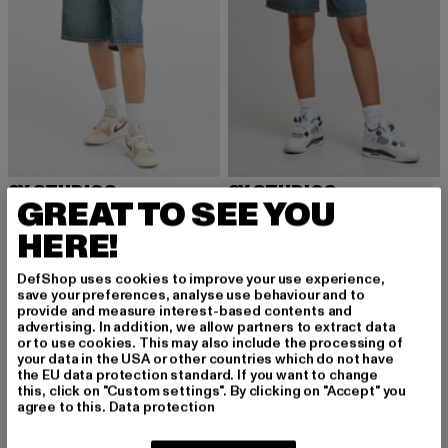
2Y STUDIOS
2Y STUDIOS
GREAT TO SEE YOU
Vona
Mayli Worker Shorts
Derzeitiger Preis: 47,49 EUR
Derzeitiger Preis: 42,74 EUR
47,49 EUR
42,74 EUR
HERE!
DefShop uses cookies to improve your use experience,
save your preferences, analyse use behaviour and to
provide and measure interest-based contents and
advertising. In addition, we allow partners to extract data
or to use cookies. This may also include the processing of
your data in the USA or other countries which do not have
the EU data protection standard. If you want to change
this, click on "Custom settings". By clicking on "Accept" you
agree to this.
Data protection