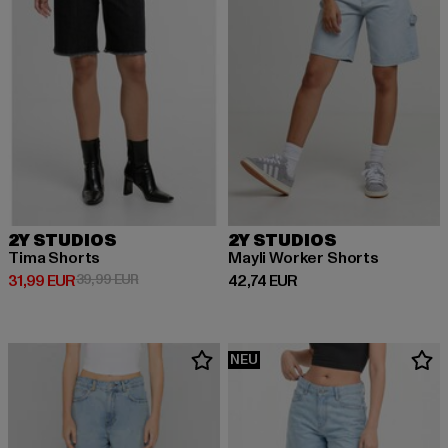
2Y STUDIOS
2Y STUDIOS
Tima Shorts
Mayli Worker Shorts
Derzeitiger Preis: 31,99 EUR
Aktionspreis: 39,99 EUR
Derzeitiger Preis: 42,74 EUR
31,99 EUR
39,99 EUR
42,74 EUR
NEU