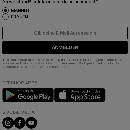
An welchen Produkten bist du interessiert?
MÄNNER
FRAUEN
E-MAIL
ANMELDEN
Informationen dazu, wie DefShop mit Deinen Daten umgeht, findest Du
in unserer Datenschutzerklärung. Du kannst Dich jederzeit kostenfei
abmelden.
Datenschutzerklärung lesen.
Play market
App store
Instagram
Facebook
YouTube