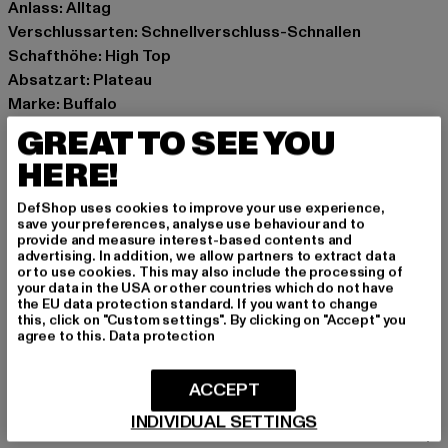
Anlass: Alltag
Verschlussarten: Schnellverschluss-Schnallen
Schafthöhe: High Top
Absatzart: Plateau
Marke: Buffalo
Kat.: Short Boots
GREAT TO SEE YOU
Farbe: schwarz
HERE!
Hersteller Farbe: black
Obermaterial: sonstiges Material
DefShop uses cookies to improve your use experience,
Art.Nr: PD00010750-00007
save your preferences, analyse use behaviour and to
provide and measure interest-based contents and
advertising. In addition, we allow partners to extract data
Hersteller: Buffalo Boots GmbH |
service-de@buffalo-
or to use cookies. This may also include the processing of
your data in the USA or other countries which do not have
boots.com
the EU data protection standard. If you want to change
Schanzenstraße 41 | 51063 Köln | DE
this, click on "Custom settings". By clicking on "Accept" you
agree to this.
Data protection
GRÖSSE & PASSFORM
ACCEPT
INDIVIDUAL SETTINGS
PFLEGEHINWEISE