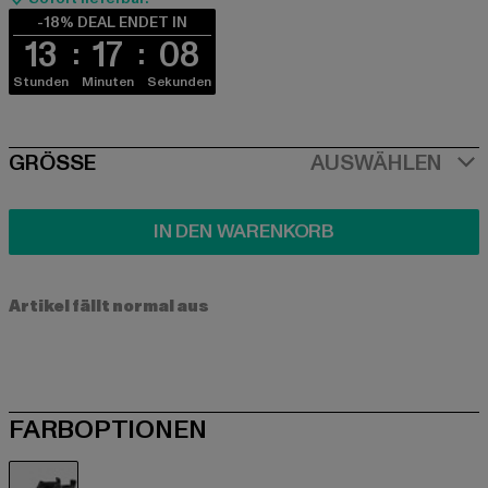
-18% DEAL ENDET IN
13
17
08
Stunden
Minuten
Sekunden
SIZE
GRÖSSE
AUSWÄHLEN
IN DEN WARENKORB
Artikel fällt normal aus
FARBOPTIONEN