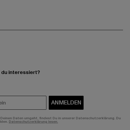
 du interessiert?
ANMELDEN
Deinen Daten umgeht, findest Du in unserer Datenschutzerklärung. Du
lden.
Datenschutzerklärung lesen.