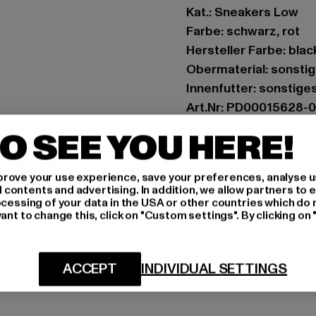
Kat.: Sneakers Low
Farbe: schwarz, rot
Hersteller Farbe: blac
Obermaterial: sonstig
Innenfutter: sonstige
Art.Nr: PD00015628-
O SEE YOU HERE!
Hersteller: Buffalo B
Schanzenstraße 41 | 5
rove your use experience, save your preferences, analyse u
ontents and advertising. In addition, we allow partners to e
ocessing of your data in the USA or other countries which do 
GRÖSSE 
ant to change this, click on "Custom settings". By clicking on 
PFLEGEHINWE
ACCEPT
INDIVIDUAL SETTINGS
LIEFERUNG &