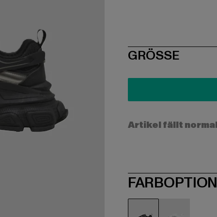
SIZE
GRÖSSE
Artikel fällt norma
FARBOPTIO