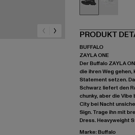
schwarz
weiß
PRODUKT DET
BUFFALO
ZAYLA ONE
Der Buffalo ZAYLA ONE 
die ihren Weg gehen, 
Statement setzen. D
Schwarz liefert den R
chunky, aber die Vibe 
City bei Nacht unsich
Sign. Trage ihn mit b
Dress. Heavyweight Sty
Marke: Buffalo