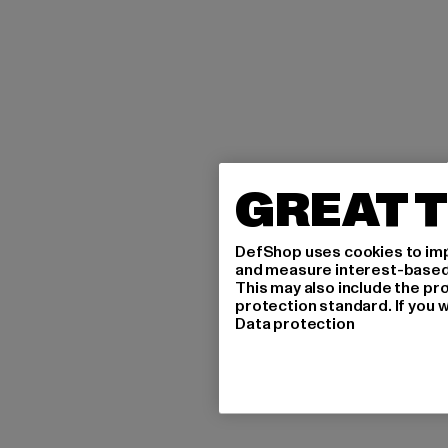
GREAT T
DefShop uses cookies to imp
and measure interest-based c
This may also include the pr
protection standard. If you w
Data protection