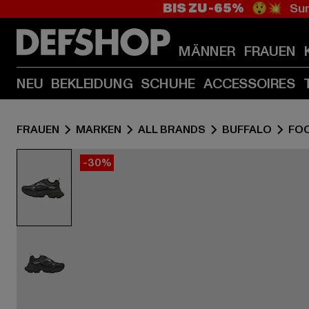
BIS ZU -65%
😲💥 Sum
MÄNNER
FRAUEN
NEU
BEKLEIDUNG
SCHUHE
ACCESSOIRES
FRAUEN
MARKEN
ALL BRANDS
BUFFALO
FO
-30%