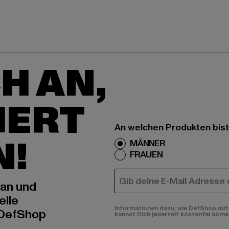
H AN,
IERT
An welchen Produkten bist
N!
MÄNNER
FRAUEN
E-MAIL
 an und
elle
Informationen dazu, wie DefShop mit 
 DefShop
kannst Dich jederzeit kostenfei abme