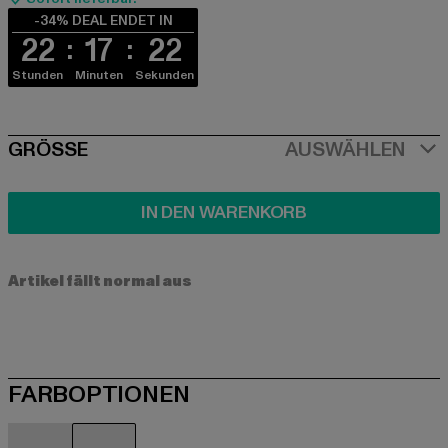
-34% DEAL ENDET IN
22
17
21
Stunden
Minuten
Sekunden
SIZE
GRÖSSE
AUSWÄHLEN
IN DEN WARENKORB
Artikel fällt normal aus
FARBOPTIONEN