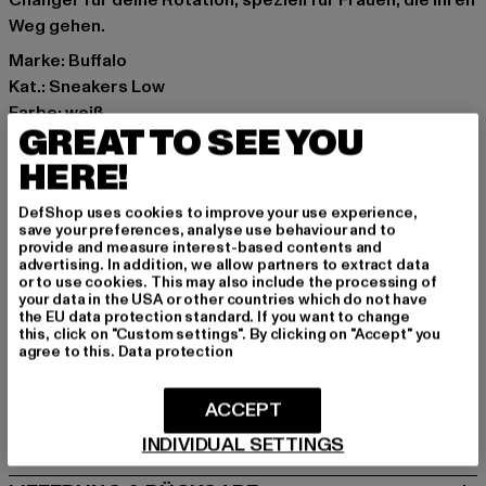
Changer für deine Rotation, speziell für Frauen, die ihren
Weg gehen.
Marke: Buffalo
Kat.: Sneakers Low
Farbe: weiß
GREAT TO SEE YOU
Hersteller Farbe: cream/gold
Obermaterial: sonstiges Material
HERE!
Innenfutter: Textil
DefShop uses cookies to improve your use experience,
Art.Nr: PD00015630-14454
save your preferences, analyse use behaviour and to
provide and measure interest-based contents and
advertising. In addition, we allow partners to extract data
Hersteller: Buffalo Boots GmbH |
service-de@buffalo-
or to use cookies. This may also include the processing of
boots.com
your data in the USA or other countries which do not have
the EU data protection standard. If you want to change
Schanzenstraße 41 | 51063 Köln | DE
this, click on "Custom settings". By clicking on "Accept" you
agree to this.
Data protection
GRÖSSE & PASSFORM
ACCEPT
PFLEGEHINWEISE
INDIVIDUAL SETTINGS