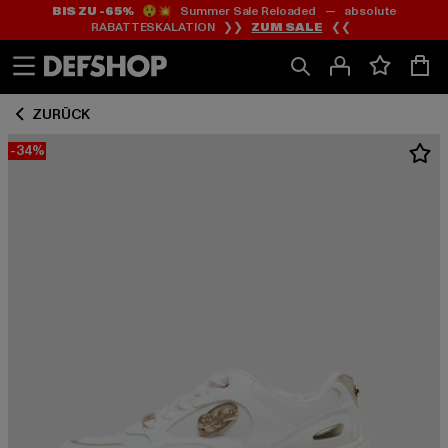
BIS ZU -65%
😲💥 Summer Sale Reloaded — absolute
Zum
Zum
RABATTESKALATION ❯❯
ZUM SALE
❮❮
Inhalt
Fußzeile
springen
springen
ZURÜCK
-34%