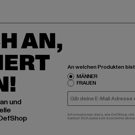
H AN,
IERT
An welchen Produkten bist
N!
MÄNNER
FRAUEN
E-MAIL
 an und
elle
Informationen dazu, wie DefShop mit 
 DefShop
kannst Dich jederzeit kostenfei abme