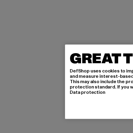
GREAT T
DefShop uses cookies to imp
and measure interest-based c
This may also include the pr
protection standard. If you w
Data protection