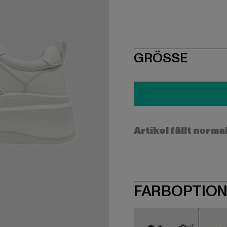
SIZE
GRÖSSE
Artikel fällt norma
FARBOPTIO