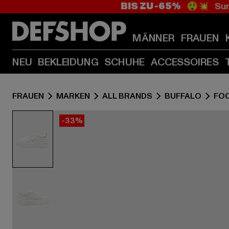
BIS ZU -65%
😲💥 Sum
MÄNNER
FRAUEN
NEU
BEKLEIDUNG
SCHUHE
ACCESSOIRES
FRAUEN
MARKEN
ALL BRANDS
BUFFALO
FO
-33%