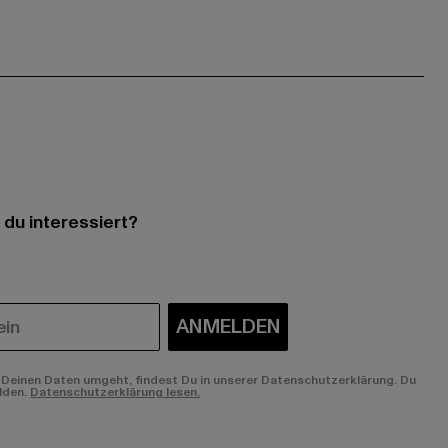
 du interessiert?
ANMELDEN
Deinen Daten umgeht, findest Du in unserer Datenschutzerklärung. Du
lden.
Datenschutzerklärung lesen.