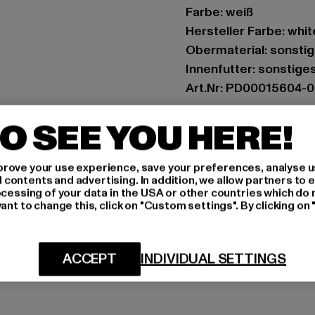
Farbe: weiß
Hersteller Farbe: whit
Obermaterial: sonstig
Innenfutter: sonstige
Art.Nr: PD00015604-
O SEE YOU HERE!
Hersteller: Buffalo B
Schanzenstraße 41 | 5
rove your use experience, save your preferences, analyse u
ontents and advertising. In addition, we allow partners to e
GRÖSSE 
ocessing of your data in the USA or other countries which do 
ant to change this, click on "Custom settings". By clicking on 
PFLEGEHINWE
LIEFERUNG &
ACCEPT
INDIVIDUAL SETTINGS