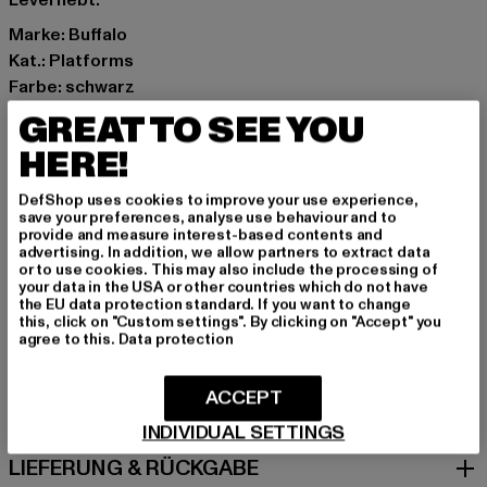
Level hebt.
Marke: Buffalo
Kat.: Platforms
Farbe: schwarz
Hersteller Farbe: black
GREAT TO SEE YOU
Obermaterial: sonstiges Material
HERE!
Innenfutter: Textil
Art.Nr: PD00015602-00007
DefShop uses cookies to improve your use experience,
save your preferences, analyse use behaviour and to
provide and measure interest-based contents and
Hersteller: Buffalo Boots GmbH |
service-de@buffalo-
advertising. In addition, we allow partners to extract data
boots.com
or to use cookies. This may also include the processing of
your data in the USA or other countries which do not have
Schanzenstraße 41 | 51063 Köln | DE
the EU data protection standard. If you want to change
this, click on "Custom settings". By clicking on "Accept" you
agree to this.
Data protection
GRÖSSE & PASSFORM
ACCEPT
PFLEGEHINWEISE
INDIVIDUAL SETTINGS
LIEFERUNG & RÜCKGABE