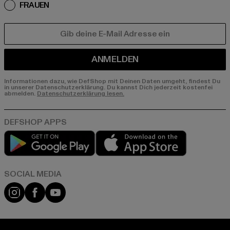
FRAUEN
E-MAIL
ANMELDEN
Informationen dazu, wie DefShop mit Deinen Daten umgeht, findest Du
in unserer Datenschutzerklärung. Du kannst Dich jederzeit kostenfei
abmelden.
Datenschutzerklärung lesen.
Play market
App store
Instagram
Facebook
YouTube