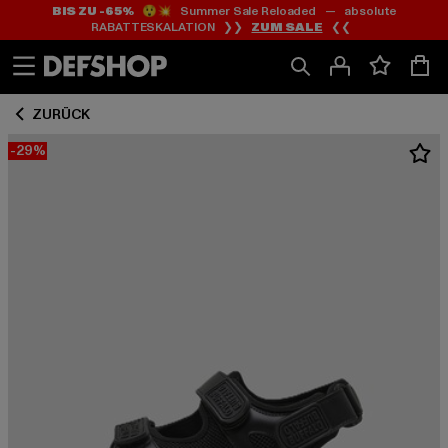
BIS ZU -65%
😲💥 Summer Sale Reloaded — absolute
Zum
Zum
RABATTESKALATION ❯❯
ZUM SALE
❮❮
Inhalt
Fußzeile
springen
springen
ZURÜCK
-29%