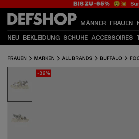
BIS ZU -65%
😲💥 Sum
MÄNNER
FRAUEN
NEU
BEKLEIDUNG
SCHUHE
ACCESSOIRES
FRAUEN
MARKEN
ALL BRANDS
BUFFALO
FO
-32%