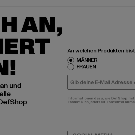
H AN,
IERT
An welchen Produkten bist
N!
MÄNNER
FRAUEN
E-MAIL
 an und
elle
Informationen dazu, wie DefShop mit 
 DefShop
kannst Dich jederzeit kostenfei abme