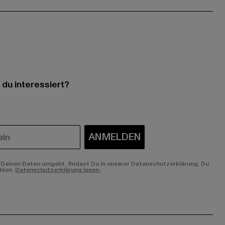
 du interessiert?
ANMELDEN
Deinen Daten umgeht, findest Du in unserer Datenschutzerklärung. Du
lden.
Datenschutzerklärung lesen.