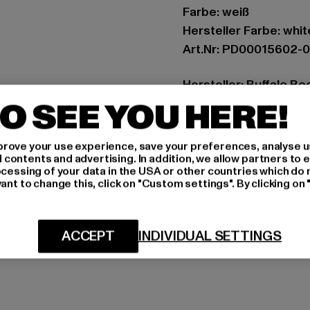
Farbe: weiß
Hersteller Farbe: whit
Art.Nr: PD00015602-
Hersteller: Buffalo B
O SEE YOU HERE!
Schanzenstraße 41 | 5
rove your use experience, save your preferences, analyse u
GRÖSSE 
ontents and advertising. In addition, we allow partners to e
ocessing of your data in the USA or other countries which do 
PFLEGEHINWE
ant to change this, click on "Custom settings". By clicking on 
LIEFERUNG &
ACCEPT
INDIVIDUAL SETTINGS