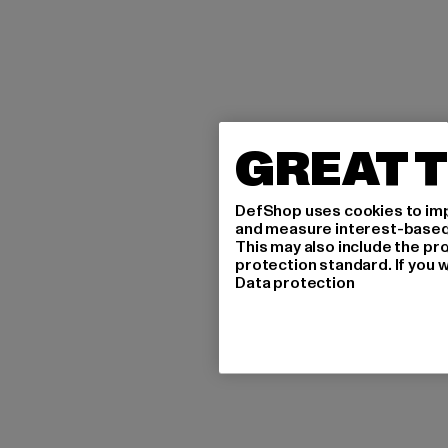
GREAT T
DefShop uses cookies to imp
and measure interest-based c
This may also include the pr
protection standard. If you w
Data protection