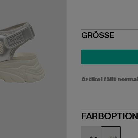
SIZE
GRÖSSE
Artikel fällt norma
FARBOPTIO