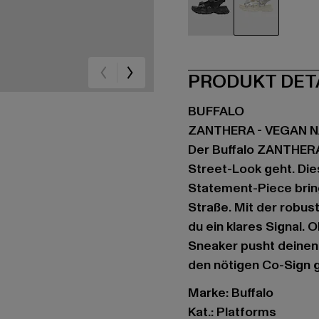
schwarz
weiß
PRODUKT DET
BUFFALO
ZANTHERA - VEGAN 
Der Buffalo ZANTHER
Street-Look geht. D
Statement-Piece bring
Straße. Mit der robu
du ein klares Signal. 
Sneaker pusht deinen S
den nötigen Co-Sign g
Marke: Buffalo
Kat.: Platforms