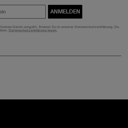
ANMELDEN
Deinen Daten umgeht, findest Du in unserer Datenschutzerklärung. Du
lden.
Datenschutzerklärung lesen.