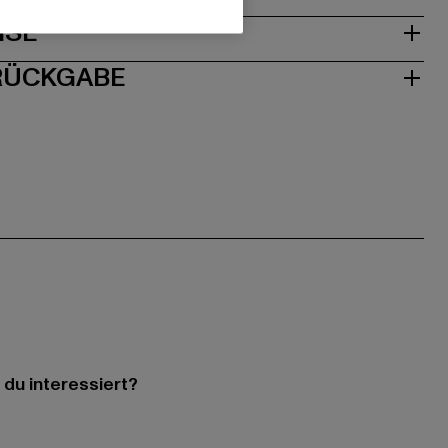
ISE
 RÜCKGABE
 du interessiert?