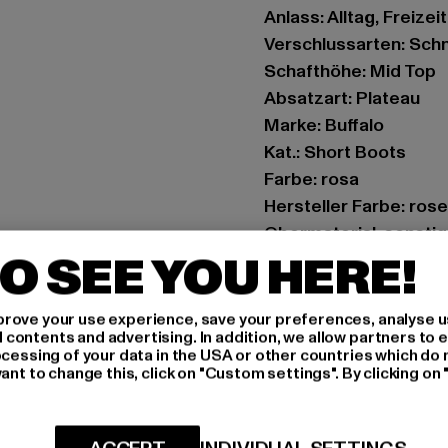
Anlass: Alltag, Freizeit
Verschlussarten: Sch
Schafthöhe: Mid Top
Absatzart: Plateau
Marke: Buffalo
Kat.: Short Boots
Farbe: rosa
Hersteller Farbe: rose
Obermaterial: sonstig
O SEE YOU HERE!
Innenfutter: Textil
Art.Nr: PD00015616-
rove your use experience, save your preferences, analyse u
ontents and advertising. In addition, we allow partners to e
Hersteller: Buffalo B
ocessing of your data in the USA or other countries which do 
Schanzenstraße 41 | 5
ant to change this, click on "Custom settings". By clicking on 
GRÖSSE 