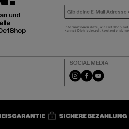
E-MAIL
 an und
elle
Informationen dazu, wie DefShop mit 
 DefShop
kannst Dich jederzeit kostenfei abme
e
Instagram
Facebook
YouTube
REISGARANTIE
SICHERE BEZAHLUNG