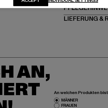
ACCEPT
INDIVIDUAL SETTINGS
PFLEGEHINWE
LIEFERUNG &
H AN,
IERT
An welchen Produkten bist
N!
MÄNNER
FRAUEN