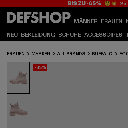
BIS ZU -65%
😲💥 Sum
MÄNNER
FRAUEN
NEU
BEKLEIDUNG
SCHUHE
ACCESSOIRES
FRAUEN
MARKEN
ALL BRANDS
BUFFALO
FO
-33%