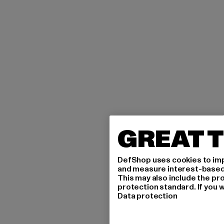
GREAT T
DefShop uses cookies to imp
and measure interest-based c
This may also include the pr
protection standard. If you w
Data protection