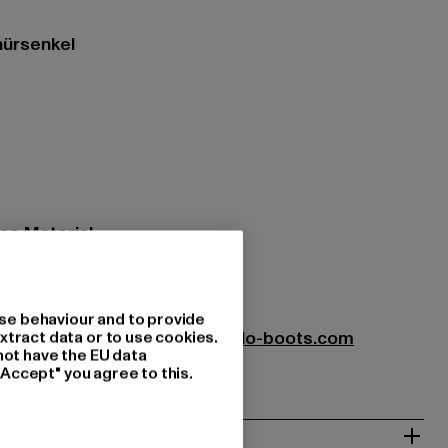
nürsenkel
es Material
01075
se behaviour and to provide
xtract data or to use cookies.
oots GmbH |
service-de@buffalo-boots.com
not have the EU data
1063 Köln | DE
"Accept" you agree to this.
& PASSFORM