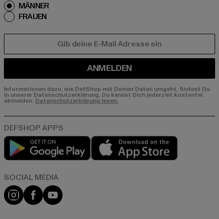
MÄNNER
FRAUEN
E-MAIL
ANMELDEN
Informationen dazu, wie DefShop mit Deinen Daten umgeht, findest Du
in unserer Datenschutzerklärung. Du kannst Dich jederzeit kostenfei
abmelden.
Datenschutzerklärung lesen.
Play market
App store
Instagram
Facebook
YouTube