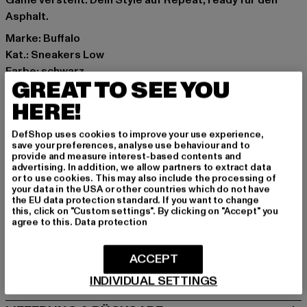
Game versteht. Dein Style auf Repeat, ready für den
Asphalt.
Marke: Buffalo
Kat.: Sneakers Low
Farbe: schwarz
GREAT TO SEE YOU
Hersteller Farbe: black
Obermaterial: sonstiges Material
HERE!
Innenfutter: Textil
DefShop uses cookies to improve your use experience,
Art.Nr: PD00015607-00007
save your preferences, analyse use behaviour and to
provide and measure interest-based contents and
advertising. In addition, we allow partners to extract data
Hersteller: Buffalo Boots GmbH |
service-de@buffalo-
or to use cookies. This may also include the processing of
boots.com
your data in the USA or other countries which do not have
the EU data protection standard. If you want to change
Schanzenstraße 41 | 51063 Köln | DE
this, click on "Custom settings". By clicking on "Accept" you
agree to this.
Data protection
GRÖSSE & PASSFORM
ACCEPT
PFLEGEHINWEISE
INDIVIDUAL SETTINGS