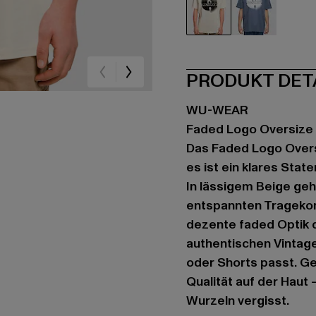
beige
blau
PRODUKT DET
WU-WEAR
Faded Logo Oversize
Das Faded Logo Oversi
es ist ein klares Stat
In lässigem Beige geh
entspannten Tragekom
dezente faded Optik 
authentischen Vintag
oder Shorts passt. Ge
Qualität auf der Haut –
Wurzeln vergisst.