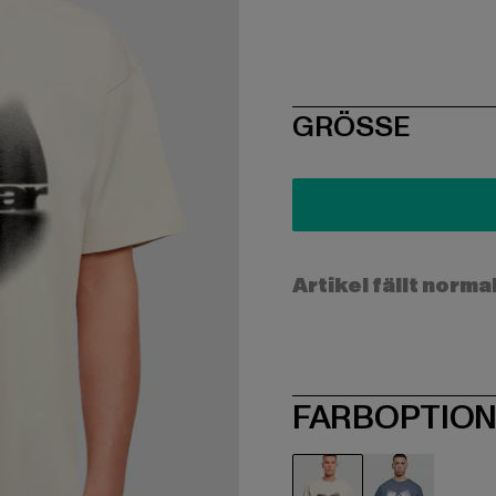
SIZE
GRÖSSE
Artikel fällt norma
FARBOPTIO