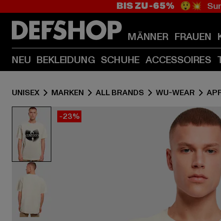
BIS ZU -65%
😲💥 Sum
MÄNNER
FRAUEN
NEU
BEKLEIDUNG
SCHUHE
ACCESSOIRES
UNISEX
MARKEN
ALL BRANDS
WU-WEAR
AP
-23%