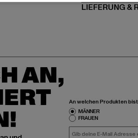
LIEFERUNG &
H AN,
IERT
An welchen Produkten bist
N!
MÄNNER
FRAUEN
E-MAIL
 an und