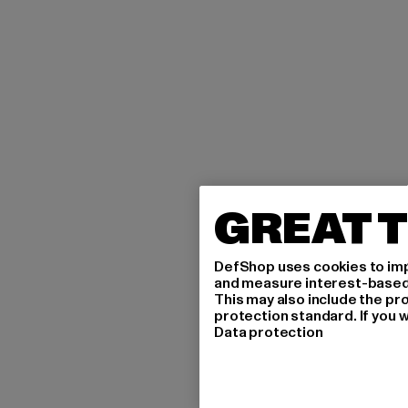
GREAT T
DefShop uses cookies to imp
and measure interest-based c
This may also include the pr
protection standard. If you w
Data protection