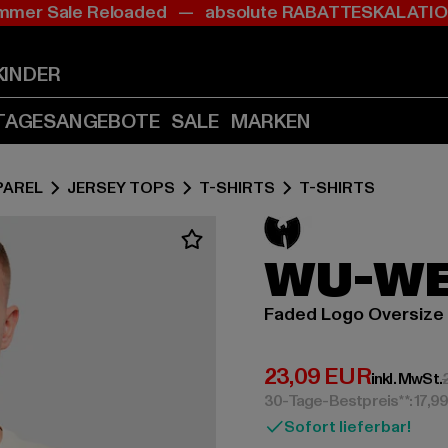
mer Sale Reloaded — absolute RABATTESKALAT
Zum
Zum
Inhalt
Fußzeile
springen
springen
KINDER
(Enter
(Enter
drücken)
drücken)
TAGESANGEBOTE
SALE
MARKEN
PAREL
JERSEY TOPS
T-SHIRTS
T-SHIRTS
WU-W
Faded Logo Oversize
Derzeitiger Preis:
23,09 EUR
inkl. MwSt.
30-Tage-Bestpreis**: 17,9
Sofort lieferbar!