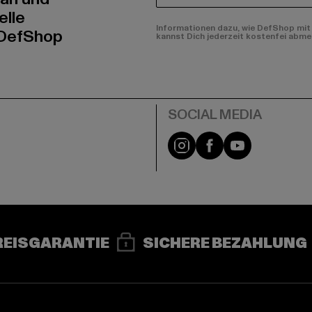
elle
Informationen dazu, wie DefShop mit 
 DefShop
kannst Dich jederzeit kostenfei abme
e
Instagram
Facebook
YouTube
REISGARANTIE
SICHERE BEZAHLUNG