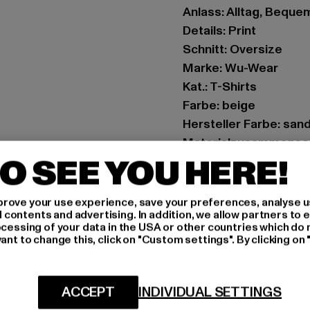
Anlass: Alltag, Bequem,
Details: Print
Schnitt: Oversize
Marke: Wu-Wear
Kat.: T-Shirts
Farbe: beige
Hersteller Farbe: san
Materialzusammense
O SEE YOU HERE!
Art.Nr: WU063-00208
Hersteller: TB Intern
rove your use experience, save your preferences, analyse u
ontents and advertising. In addition, we allow partners to e
Dr.-Robert-Murjahn-S
ocessing of your data in the USA or other countries which do 
ant to change this, click on "Custom settings". By clicking on 
GRÖSSE 
ACCEPT
INDIVIDUAL SETTINGS
PFLEGEHINWE