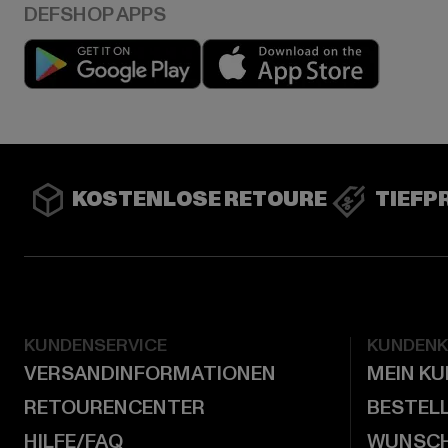
Play market
App stor
KOSTENLOSE RETOURE
TIEFP
KUNDENSERVICE
KUNDEN
VERSANDINFORMATIONEN
MEIN K
RETOURENCENTER
BESTEL
HILFE/FAQ
WUNSCH