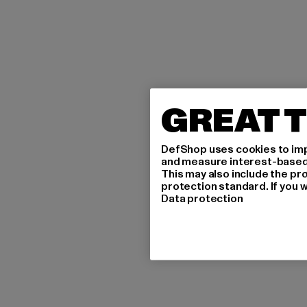
GREAT T
DefShop uses cookies to imp
and measure interest-based c
This may also include the pr
protection standard. If you w
Data protection