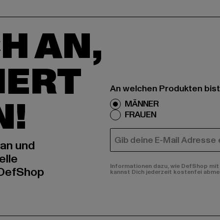
H AN,
IERT
An welchen Produkten bist
N!
MÄNNER
FRAUEN
E-MAIL
 an und
elle
Informationen dazu, wie DefShop mit 
 DefShop
kannst Dich jederzeit kostenfei abme