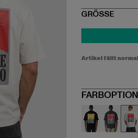
SIZE
GRÖSSE
Artikel fällt norma
FARBOPTIO
schwarz
grün
we