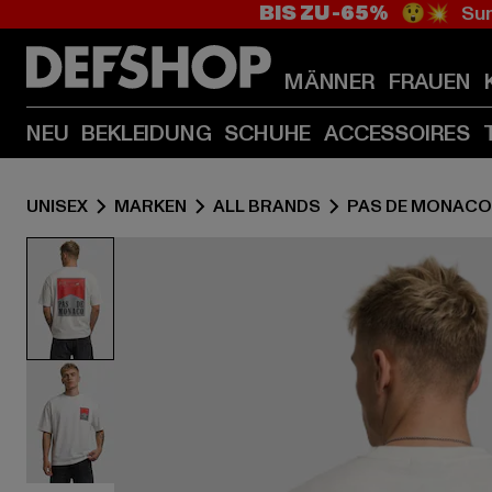
BIS ZU -65%
😲💥 Sum
MÄNNER
FRAUEN
NEU
BEKLEIDUNG
SCHUHE
ACCESSOIRES
UNISEX
MARKEN
ALL BRANDS
PAS DE MONACO