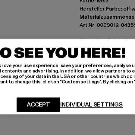
Farbe: weiß
Hersteller Farbe: off 
Materialzusammense
Art.Nr: 0009012-0435
Hersteller: Zabou Hou
O SEE YOU HERE!
Shelley Road, Ashton-
rove your use experience, save your preferences, analyse u
GRÖSSE 
ontents and advertising. In addition, we allow partners to e
ocessing of your data in the USA or other countries which do 
PFLEGEHINWE
ant to change this, click on "Custom settings". By clicking on 
LIEFERUNG &
ACCEPT
INDIVIDUAL SETTINGS