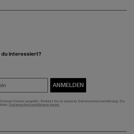
 du interessiert?
ANMELDEN
Deinen Daten umgeht, findest Du in unserer Datenschutzerklärung. Du
lden.
Datenschutzerklärung lesen.