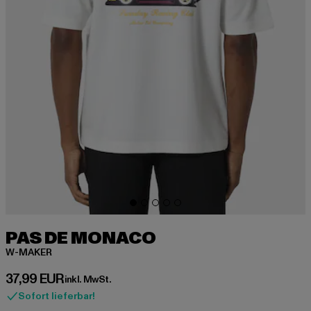
PAS DE MONACO
W-MAKER
Derzeitiger Preis: 37,99 EUR
37,99 EUR
inkl. MwSt.
Sofort lieferbar!