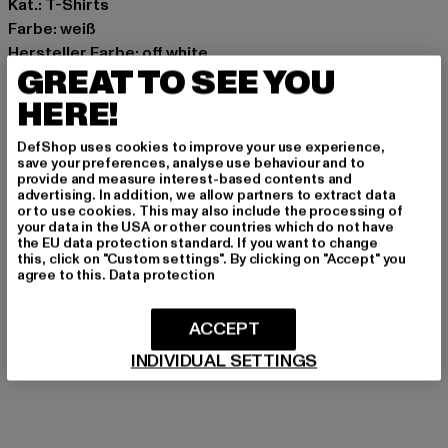
Kat.: T-Shirts
Farbe: weiß
Hersteller Farbe: off white
GREAT TO SEE YOU
Materialzusammensetzung: 100% Baumwolle
Art.Nr: 0009011-04359
HERE!
DefShop uses cookies to improve your use experience,
Hersteller: Zabou House |
Krishna@zabou.co.uk
save your preferences, analyse use behaviour and to
Shelley Road, Ashton-on-Ribble | PR2 2ZH Lancashire |
provide and measure interest-based contents and
advertising. In addition, we allow partners to extract data
GB
or to use cookies. This may also include the processing of
your data in the USA or other countries which do not have
the EU data protection standard. If you want to change
this, click on "Custom settings". By clicking on "Accept" you
GRÖSSE & PASSFORM
agree to this.
Data protection
PFLEGEHINWEISE
ACCEPT
LIEFERUNG & RÜCKGABE
INDIVIDUAL SETTINGS