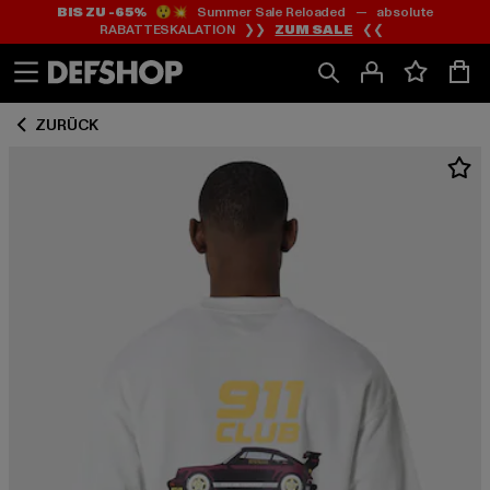
BIS ZU -65%
😲💥 Summer Sale Reloaded — absolute
Zum
Zum
RABATTESKALATION ❯❯
ZUM SALE
❮❮
Inhalt
Fußzeile
springen
springen
ZURÜCK