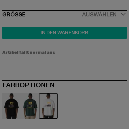
SIZE
GRÖSSE
AUSWÄHLEN
IN DEN WARENKORB
Artikel fällt normal aus
FARBOPTIONEN
schwarz
grün
weiß