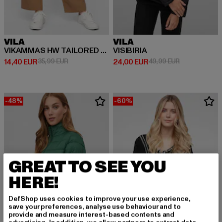
VILA
VILA
VIKAMMAS HW TAILORED PANT
VISIBIRIA
Derzeitiger Preis: 14,40 EUR
Aktionspreis: 35,99 EUR
Derzeitiger Preis: 24,00 EUR
Aktionspreis:
14,40 EUR
35,99 EUR
24,00 EUR
49,99 EUR
-48%
-60%
GREAT TO SEE YOU
HERE!
DefShop uses cookies to improve your use experience,
save your preferences, analyse use behaviour and to
provide and measure interest-based contents and