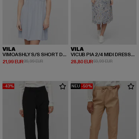
VILA
VILA
VIMOASHLY S/S SHORT DRESS/SU/R
VICUB PIA 2/4 MIDI DRESS/SU /pia
Derzeitiger Preis: 21,99 EUR
Aktionspreis: 39,99 EUR
Derzeitiger Preis: 28,80 EUR
Aktionspreis:
21,99 EUR
39,99 EUR
28,80 EUR
59,99 EUR
-43%
NEU
-50%