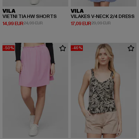
VILA
VILA
VIETNI TIA HW SHORTS
VILAKES V-NECK 2/4 DRESS
Derzeitiger Preis: 14,99 EUR
Aktionspreis: 24,99 EUR
Derzeitiger Preis: 17,09 EUR
Aktionspreis: 
14,99 EUR
24,99 EUR
17,09 EUR
29,99 EUR
-50%
-46%