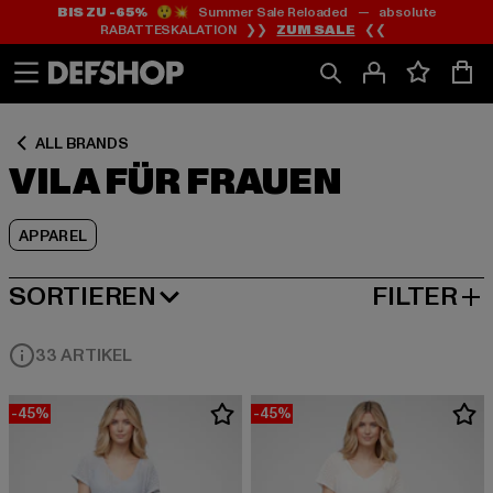
BIS ZU -65%
😲💥 Summer Sale Reloaded — absolute
Zum
Zum
Zum
RABATTESKALATION ❯❯
ZUM SALE
❮❮
Inhalt
Fußzeile
Produktraster
springen
springen
springen
ALL BRANDS
VILA FÜR FRAUEN
APPAREL
SORTIEREN
FILTER
BELIEBTESTE
33 ARTIKEL
-45%
-45%