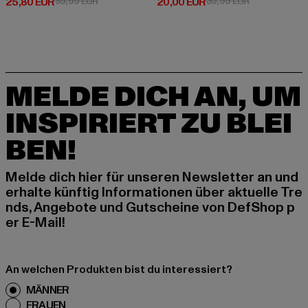
Derzeitiger Preis: 25,80 EUR
Aktionspreis: 59,99 EUR
Derzeitiger Preis: 20,00 EUR
Aktionspreis:
25,80 EUR
59,99 EUR
20,00 EUR
39,99 EUR
MELDE DICH AN, UM
INSPIRIERT ZU BLEI
BEN!
Melde dich hier für unseren Newsletter an und
erhalte künftig Informationen über aktuelle Tre
nds, Angebote und Gutscheine von DefShop p
er E-Mail!
An welchen Produkten bist du interessiert?
MÄNNER
FRAUEN