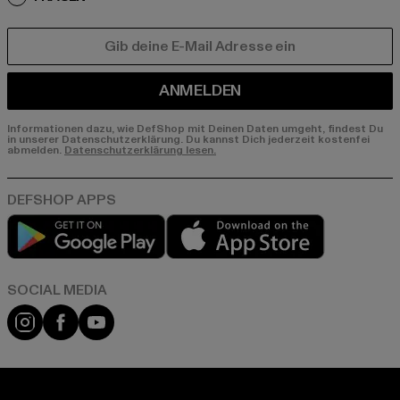
E-MAIL
ANMELDEN
Informationen dazu, wie DefShop mit Deinen Daten umgeht, findest Du
in unserer Datenschutzerklärung. Du kannst Dich jederzeit kostenfei
abmelden.
Datenschutzerklärung lesen.
Play market
App store
Instagram
Facebook
YouTube