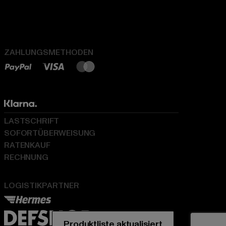
ZAHLUNGSMETHODEN
LASTSCHRIFT
SOFORTÜBERWEISUNG
RATENKAUF
RECHNUNG
LOGISTIKPARTNER