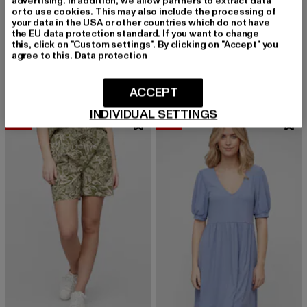
advertising. In addition, we allow partners to extract data
or to use cookies. This may also include the processing of
your data in the USA or other countries which do not have
the EU data protection standard. If you want to change
VILA
VILA
this, click on "Custom settings". By clicking on "Accept" you
VISIBIRIA
VIMICHELLE V-NECK 2/4
agree to this.
Data protection
Derzeitiger Preis: 25,99 EUR
Aktionspreis: 49,99 EUR
Derzeitiger Preis: 14,40 EUR
Aktionspreis: 
25,99 EUR
49,99 EUR
14,40 EUR
35,99 EUR
ACCEPT
INDIVIDUAL SETTINGS
-40%
-43%