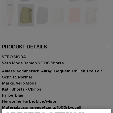
beige
schwarz
blau
blau
braun
braun
braun
grün
grau
grau
orange
rosa
PRODUKT DETAILS
VERO MODA
Vero Moda Damen NOOS Shorts
Anlass: sommerlich, Alltag, Bequem, Chillen, Freizeit
Schnitt: Normal
Marke: Vero Moda
Kat.: Shorts - Chinos
Farbe: blau
Hersteller Farbe: blue/white
Materialzusammensetzung: 100% Lyocell