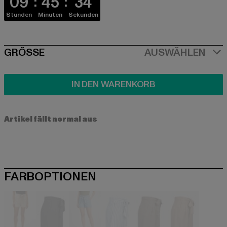
09
45
33
Stunden
Minuten
Sekunden
SIZE
GRÖSSE
AUSWÄHLEN
IN DEN WARENKORB
Artikel fällt normal aus
FARBOPTIONEN