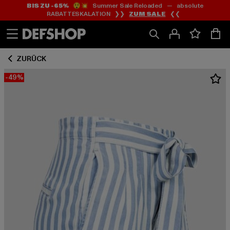
BIS ZU -65%
😲💥 Summer Sale Reloaded — absolute
Zum
Zum
RABATTESKALATION ❯❯
ZUM SALE
❮❮
Inhalt
Fußzeile
springen
springen
ZURÜCK
-49%