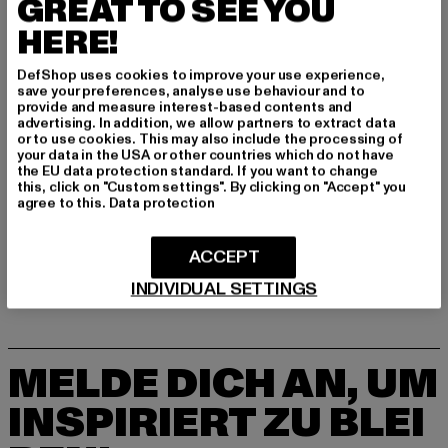
GREAT TO SEE YOU
Art.Nr: 10209543-03326
HERE!
Hersteller: Bestseller Textilhandels GmbH |
info@bestseller.com
DefShop uses cookies to improve your use experience,
save your preferences, analyse use behaviour and to
Schöneberger Straße 15 | 10963 Berlin | DE
provide and measure interest-based contents and
advertising. In addition, we allow partners to extract data
or to use cookies. This may also include the processing of
your data in the USA or other countries which do not have
GRÖSSE & PASSFORM
the EU data protection standard. If you want to change
this, click on "Custom settings". By clicking on "Accept" you
agree to this.
Data protection
LIEFERUNG & RÜCKGABE
ACCEPT
INDIVIDUAL SETTINGS
MELDE DICH AN, UM
INSPIRIERT ZU BLEI