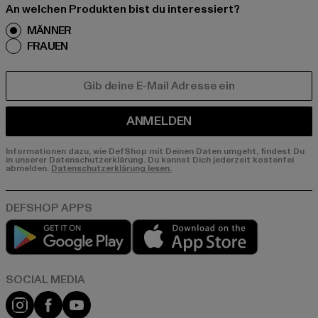
An welchen Produkten bist du interessiert?
MÄNNER
FRAUEN
E-MAIL
ANMELDEN
Informationen dazu, wie DefShop mit Deinen Daten umgeht, findest Du
in unserer Datenschutzerklärung. Du kannst Dich jederzeit kostenfei
abmelden.
Datenschutzerklärung lesen.
Play market
App store
Instagram
Facebook
YouTube