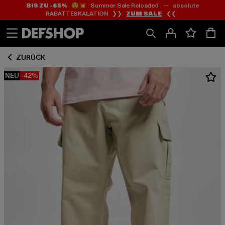
BIS ZU -65%
😲💥 Summer Sale Reloaded — absolute
Zum
Zum
RABATTESKALATION ❯❯
ZUM SALE
❮❮
Inhalt
Fußzeile
springen
springen
ZURÜCK
NEU
-42%