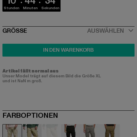
10
44
34
Stunden
Minuten
Sekunden
SIZE
GRÖSSE
AUSWÄHLEN
IN DEN WARENKORB
Artikel fällt normal aus
Unser Model trägt auf diesem Bild die Größe XL
und ist NaN m groß.
FARBOPTIONEN