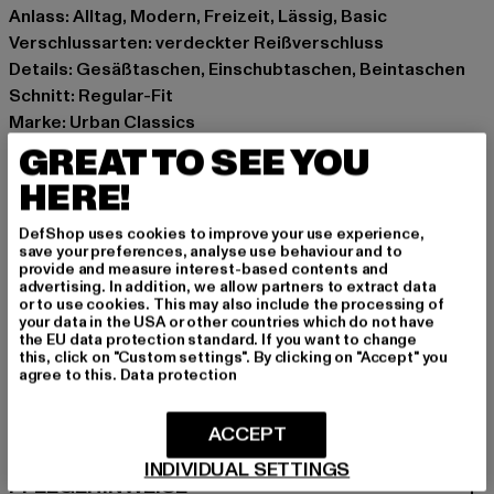
Anlass: Alltag, Modern, Freizeit, Lässig, Basic
Verschlussarten: verdeckter Reißverschluss
Details: Gesäßtaschen, Einschubtaschen, Beintaschen
Schnitt: Regular-Fit
Marke: Urban Classics
Kat.: Cargohosen
GREAT TO SEE YOU
Farbe: beige
HERE!
Hersteller Farbe: sand
Materialzusammensetzung: 100% Baumwolle
DefShop uses cookies to improve your use experience,
save your preferences, analyse use behaviour and to
Art.Nr: TB4705-00208
provide and measure interest-based contents and
advertising. In addition, we allow partners to extract data
or to use cookies. This may also include the processing of
Hersteller: TB International GmbH |
info@tbint.de
your data in the USA or other countries which do not have
Dr.-Robert-Murjahn-Straße 7 | 64372 Ober-Ramstadt |
the EU data protection standard. If you want to change
this, click on "Custom settings". By clicking on "Accept" you
DE
agree to this.
Data protection
ACCEPT
GRÖSSE & PASSFORM
INDIVIDUAL SETTINGS
PFLEGEHINWEISE