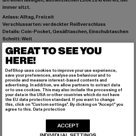
um einen lässigen, authentischen Look zu kreieren, der
immer sitzt.
Anlass: Alltag, Freizeit
Verschlussarten: verdeckter Reißverschluss
Details: Coin-Pocket, Gesäßtaschen, Einschubtaschen
Schnitt: Weit
Marke: Urban Classics
GREAT TO SEE YOU
Kat.: Shorts
HERE!
Farbe: beige
Hersteller Farbe: unionbeige
DefShop uses cookies to improve your use experience,
Materialzusammensetzung: 100% Baumwolle
save your preferences, analyse use behaviour and to
provide and measure interest-based contents and
Art.Nr: TB6639-03738
advertising. In addition, we allow partners to extract data
or to use cookies. This may also include the processing of
your data in the USA or other countries which do not have
Hersteller: TB International GmbH |
info@tbint.de
the EU data protection standard. If you want to change
Dr.-Robert-Murjahn-Straße 7 | 64372 Ober-Ramstadt |
this, click on "Custom settings". By clicking on "Accept" you
agree to this.
Data protection
DE
ACCEPT
GRÖSSE & PASSFORM
INDIVIDUAL SETTINGS