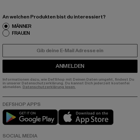
An welchen Produkten bist du interessiert?
MÄNNER
FRAUEN
E-MAIL
ANMELDEN
Informationen dazu, wie DefShop mit Deinen Daten umgeht, findest Du
in unserer Datenschutzerklärung. Du kannst Dich jederzeit kostenfei
abmelden.
Datenschutzerklärung lesen.
Play market
App store