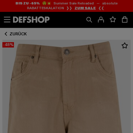
BIS ZU -65%
😲💥 Summer Sale Reloaded — absolute
Zum
Zum
RABATTESKALATION ❯❯
ZUM SALE
❮❮
Inhalt
Fußzeile
springen
springen
ZURÜCK
-48%