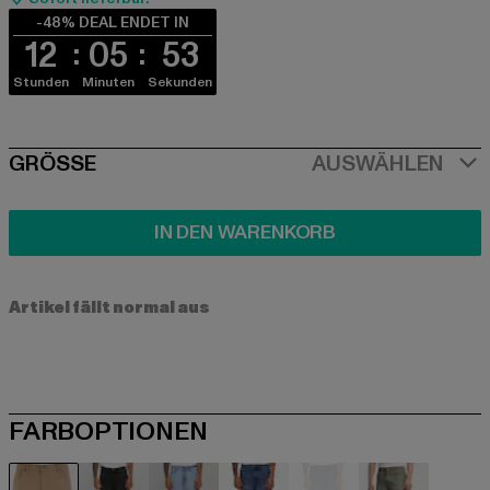
-48% DEAL ENDET IN
12
05
53
Stunden
Minuten
Sekunden
SIZE
GRÖSSE
AUSWÄHLEN
IN DEN WARENKORB
Artikel fällt normal aus
FARBOPTIONEN