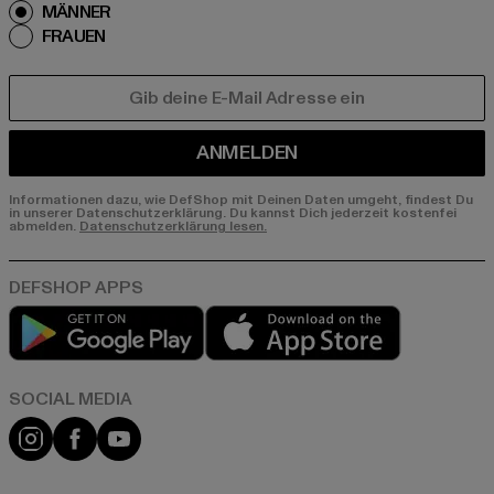
MÄNNER
FRAUEN
E-MAIL
ANMELDEN
Informationen dazu, wie DefShop mit Deinen Daten umgeht, findest Du
in unserer Datenschutzerklärung. Du kannst Dich jederzeit kostenfei
abmelden.
Datenschutzerklärung lesen.
Play market
App store
Instagram
Facebook
YouTube