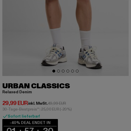
URBAN CLASSICS
Relaxed Denim
Derzeitiger Preis: 29,99 EUR
29,99 EUR
Aktionspreis: 49,99 EUR
inkl. MwSt.
49,99 EUR
30-Tage-Bestpreis**: 25,00 EUR
(-20%)
Sofort lieferbar!
-40% DEAL ENDET IN