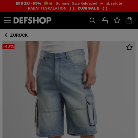
BIS ZU -65%
😲💥 Summer Sale Reloaded — absolute
Zum
Zum
RABATTESKALATION ❯❯
ZUM SALE
❮❮
Inhalt
Fußzeile
springen
springen
ZURÜCK
-40%