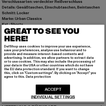
Verschlussarten: verdeckter Reißverschluss
Details: Gesäßtaschen, Einschubtaschen, Beintaschen
Schnitt: Locker
Marke: Urban Classics
Kat.: Shorts
GREAT TO SEE YOU
Farbe: blau
Hersteller Farbe: new light blue dirty washed
HERE!
Materialzusammensetzung: 100% Baumwolle
DefShop uses cookies to improve your use experience,
Art.Nr: TB7367-19925
save your preferences, analyse use behaviour and to
provide and measure interest-based contents and
advertising. In addition, we allow partners to extract data
Hersteller: TB International GmbH |
info@tbint.de
or to use cookies. This may also include the processing of
Dr.-Robert-Murjahn-Straße 7 | 64372 Ober-Ramstadt |
your data in the USA or other countries which do not have
the EU data protection standard. If you want to change
DE
this, click on "Custom settings". By clicking on "Accept" you
agree to this.
Data protection
GRÖSSE & PASSFORM
ACCEPT
PFLEGEHINWEISE
INDIVIDUAL SETTINGS