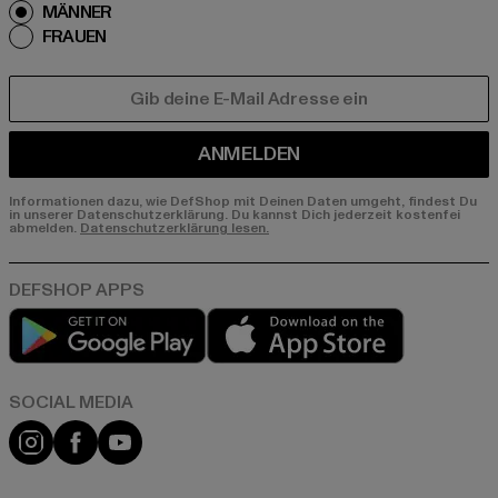
MÄNNER
FRAUEN
E-MAIL
ANMELDEN
Informationen dazu, wie DefShop mit Deinen Daten umgeht, findest Du
in unserer Datenschutzerklärung. Du kannst Dich jederzeit kostenfei
abmelden.
Datenschutzerklärung lesen.
Play market
App store
Instagram
Facebook
YouTube