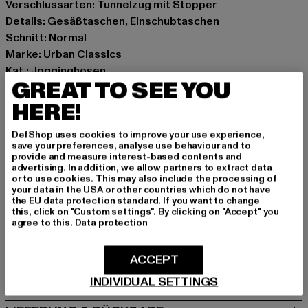
Verschlussarten: Tunnelzug mit Stopper
Details: Gesäßtaschen, Einschubtaschen
Schnitt: Normal
Marke: Urban Classics
Kat.: Jogginghosen
GREAT TO SEE YOU
Farbe: schwarz
Hersteller Farbe: black
HERE!
Materialzusammensetzung: 100% Polyester
DefShop uses cookies to improve your use experience,
Art.Nr: TB7380-00007
save your preferences, analyse use behaviour and to
provide and measure interest-based contents and
advertising. In addition, we allow partners to extract data
Hersteller: TB International GmbH |
info@tbint.de
or to use cookies. This may also include the processing of
Dr.-Robert-Murjahn-Straße 7 | 64372 Ober-Ramstadt |
your data in the USA or other countries which do not have
the EU data protection standard. If you want to change
DE
this, click on "Custom settings". By clicking on "Accept" you
agree to this.
Data protection
GRÖSSE & PASSFORM
ACCEPT
PFLEGEHINWEISE
INDIVIDUAL SETTINGS