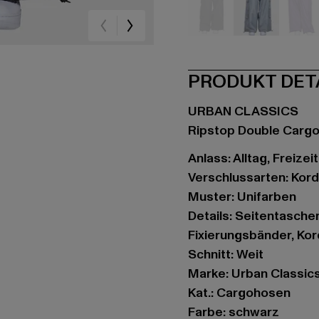
schwarz
grau
vio
PRODUKT DET
URBAN CLASSICS
Ripstop Double Carg
Anlass: Alltag, Freizei
Verschlussarten: Kor
Muster: Unifarben
Details: Seitentasche
Fixierungsbänder, Ko
Schnitt: Weit
Marke: Urban Classic
Kat.: Cargohosen
Farbe: schwarz