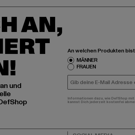
H AN,
IERT
An welchen Produkten bist
N!
MÄNNER
FRAUEN
E-MAIL
 an und
elle
Informationen dazu, wie DefShop mit 
 DefShop
kannst Dich jederzeit kostenfei abme