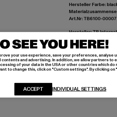
Hersteller Farbe: blac
Materialzusammenset
Art.Nr: TB6100-00007
Hersteller: TB Intern
O SEE YOU HERE!
Dr.-Robert-Murjahn-S
rove your use experience, save your preferences, analyse u
GRÖSSE 
ontents and advertising. In addition, we allow partners to e
ocessing of your data in the USA or other countries which do 
PFLEGEHINWE
ant to change this, click on "Custom settings". By clicking on 
LIEFERUNG &
ACCEPT
INDIVIDUAL SETTINGS