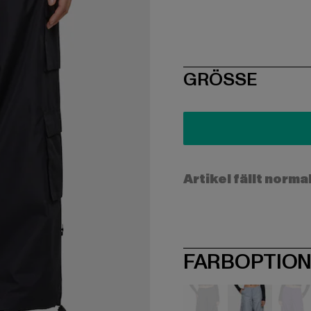
SIZE
GRÖSSE
Artikel fällt norma
FARBOPTIO