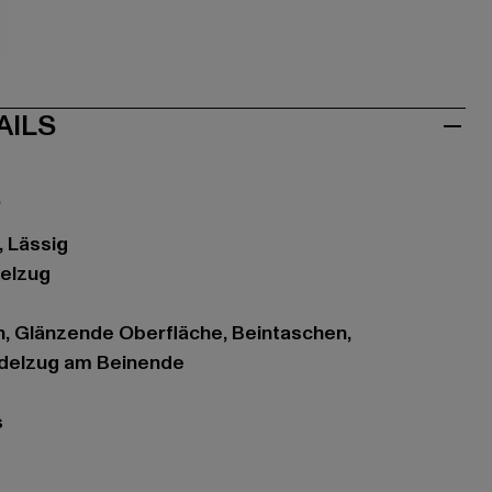
let
AILS
o
t, Lässig
delzug
n, Glänzende Oberfläche, Beintaschen,
rdelzug am Beinende
s