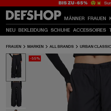
BIS ZU -65%
😲💥 Sum
MÄNNER
FRAUEN
NEU
BEKLEIDUNG
SCHUHE
ACCESSOIRES
FRAUEN
MARKEN
ALL BRANDS
URBAN CLASSI
-55%