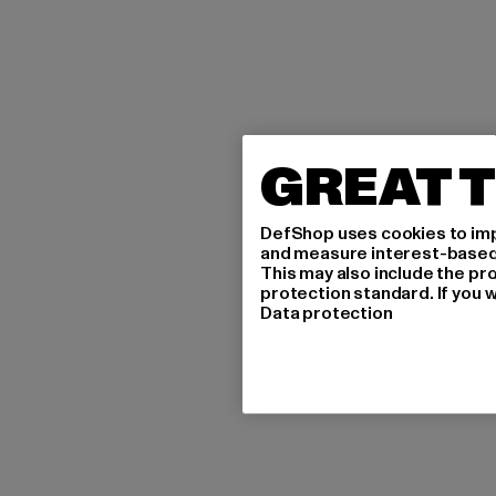
GREAT T
DefShop uses cookies to imp
and measure interest-based c
This may also include the pr
protection standard. If you w
Data protection