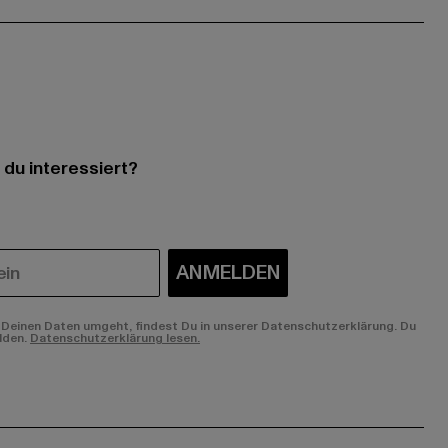
 du interessiert?
ANMELDEN
Deinen Daten umgeht, findest Du in unserer Datenschutzerklärung. Du
lden.
Datenschutzerklärung lesen.