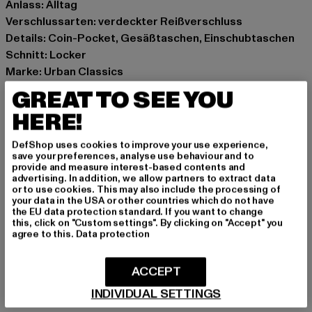
Anlass: Alltag
Verschlussarten: verdeckter Reißverschluss
Details: Coin-Pocket, Gesäßtaschen, Einschubtaschen
Schnitt: Locker
Marke: Urban Classics
Kat.: Loose Fit Jeans
GREAT TO SEE YOU
Farbe: blau
HERE!
Hersteller Farbe: new light blue dirty washed
Materialzusammensetzung: 100% Baumwolle
DefShop uses cookies to improve your use experience,
Art.Nr: TB7127-19925
save your preferences, analyse use behaviour and to
provide and measure interest-based contents and
advertising. In addition, we allow partners to extract data
Hersteller: TB International GmbH |
info@tbint.de
or to use cookies. This may also include the processing of
your data in the USA or other countries which do not have
Dr.-Robert-Murjahn-Straße 7 | 64372 Ober-Ramstadt |
the EU data protection standard. If you want to change
DE
this, click on "Custom settings". By clicking on "Accept" you
agree to this.
Data protection
GRÖSSE & PASSFORM
ACCEPT
INDIVIDUAL SETTINGS
PFLEGEHINWEISE