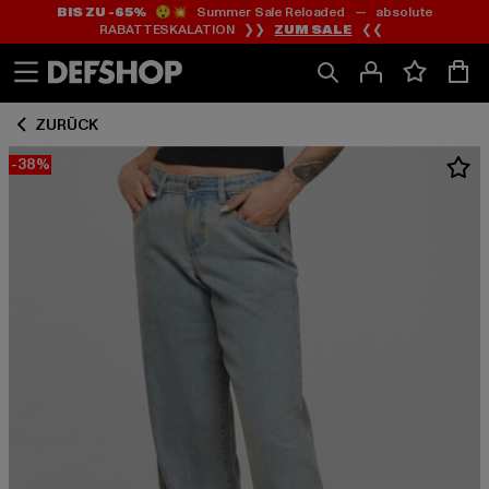
BIS ZU -65%
😲💥 Summer Sale Reloaded — absolute
Zum
Zum
RABATTESKALATION ❯❯
ZUM SALE
❮❮
Inhalt
Fußzeile
springen
springen
ZURÜCK
-38%