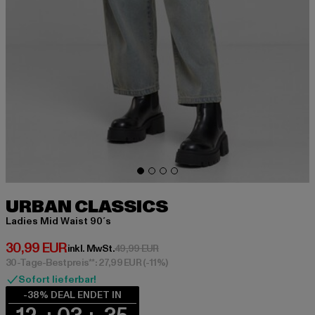
URBAN CLASSICS
Ladies Mid Waist 90´s
Derzeitiger Preis: 30,99 EUR
30,99 EUR
Aktionspreis: 49,99 EUR
inkl. MwSt.
49,99 EUR
30-Tage-Bestpreis**: 27,99 EUR
(-11%)
Sofort lieferbar!
-38% DEAL ENDET IN