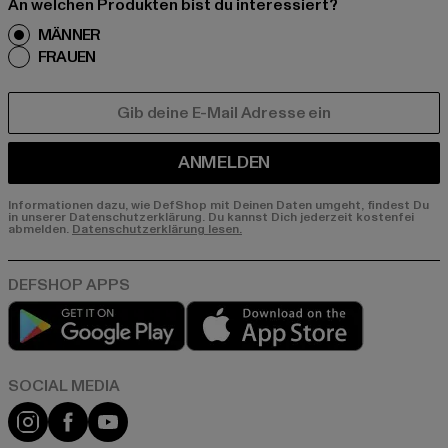
An welchen Produkten bist du interessiert?
MÄNNER
FRAUEN
E-MAIL
ANMELDEN
Informationen dazu, wie DefShop mit Deinen Daten umgeht, findest Du
in unserer Datenschutzerklärung. Du kannst Dich jederzeit kostenfei
abmelden.
Datenschutzerklärung lesen.
Play market
App store
Instagram
Facebook
YouTube