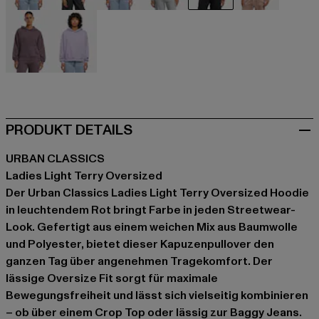
beige
beige
schwarz
grau
rot
rosa
violet
violet
PRODUKT DETAILS
URBAN CLASSICS
Ladies Light Terry Oversized
Der Urban Classics Ladies Light Terry Oversized Hoodie
in leuchtendem Rot bringt Farbe in jeden Streetwear-
Look. Gefertigt aus einem weichen Mix aus Baumwolle
und Polyester, bietet dieser Kapuzenpullover den
ganzen Tag über angenehmen Tragekomfort. Der
lässige Oversize Fit sorgt für maximale
Bewegungsfreiheit und lässt sich vielseitig kombinieren
– ob über einem Crop Top oder lässig zur Baggy Jeans.