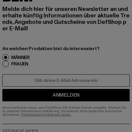
Melde dich hier für unseren Newsletter an und
erhalte künftig Informationen über aktuelle Tre
nds, Angebote und Gutscheine von DefShop p
er E-Mail!
An welchen Produkten bist du interessiert?
MÄNNER
FRAUEN
E-MAIL
ANMELDEN
Informationen dazu, wie DefShop mit Deinen Daten umgeht, findest Du
in unserer Datenschutzerklärung. Du kannst Dich jederzeit kostenfei
abmelden.
Datenschutzerklärung lesen.