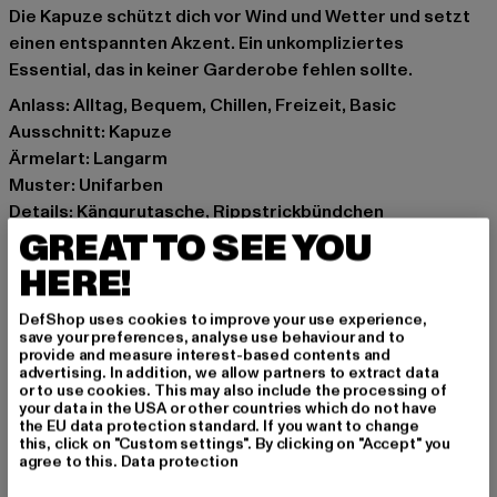
Die Kapuze schützt dich vor Wind und Wetter und setzt
einen entspannten Akzent. Ein unkompliziertes
Essential, das in keiner Garderobe fehlen sollte.
Anlass: Alltag, Bequem, Chillen, Freizeit, Basic
Ausschnitt: Kapuze
Ärmelart: Langarm
Muster: Unifarben
Details: Kängurutasche, Rippstrickbündchen
GREAT TO SEE YOU
Schnitt: Oversize
Marke: Urban Classics
HERE!
Kat.: Hoodies
Farbe: rot
DefShop uses cookies to improve your use experience,
save your preferences, analyse use behaviour and to
Hersteller Farbe: lightrust
provide and measure interest-based contents and
Materialzusammensetzung: 70% Baumwolle, 30%
advertising. In addition, we allow partners to extract data
or to use cookies. This may also include the processing of
Polyester
your data in the USA or other countries which do not have
Art.Nr: TB6860-17535
the EU data protection standard. If you want to change
this, click on "Custom settings". By clicking on "Accept" you
agree to this.
Data protection
Hersteller: TB International GmbH |
info@tbint.de