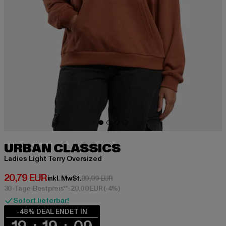
URBAN CLASSICS
Ladies Light Terry Oversized
Derzeitiger Preis: 20,79 EUR
20,79 EUR
Aktionspreis: 39,99 EUR
inkl. MwSt.
39,99 EUR
30-Tage-Bestpreis**: 20,00 EUR
(-4%)
Sofort lieferbar!
-48% DEAL ENDET IN