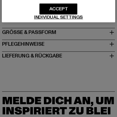
Hersteller: TB International GmbH |
info@tbint.de
Dr.-Robert-Murjahn-Straße 7 | 64372 Ober-Ramstadt |
ACCEPT
DE
INDIVIDUAL SETTINGS
GRÖSSE & PASSFORM
PFLEGEHINWEISE
LIEFERUNG & RÜCKGABE
MELDE DICH AN, UM
INSPIRIERT ZU BLEI