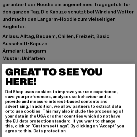
garantiert der Hoodie ein angenehmes Tragegefühl für
den ganzen Tag. Die Kapuze schützt bei Wind und Wetter
und macht den Langarm-Hoodie zum vielseitigen
Begleiter.
Anlass: Alltag, Bequem, Chillen, Freizeit, Basic
Ausschnitt: Kapuze
Ärmelart: Langarm
Muster: Unifarben
Details: Kängurutasche, Rippstrickbündchen
GREAT TO SEE YOU
Schnitt: Oversize
HERE!
Marke: Urban Classics
Kat.: Hoodies
DefShop uses cookies to improve your use experience,
Farbe: violet
save your preferences, analyse use behaviour and to
provide and measure interest-based contents and
Hersteller Farbe: fadedpurple
advertising. In addition, we allow partners to extract data
Materialzusammensetzung: 70% Baumwolle, 30%
or to use cookies. This may also include the processing of
your data in the USA or other countries which do not have
Polyester
the EU data protection standard. If you want to change
Art.Nr: TB6860-17534
this, click on "Custom settings". By clicking on "Accept" you
agree to this.
Data protection