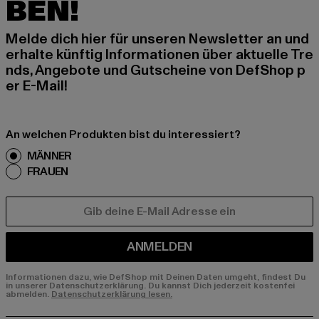
BEN!
Melde dich hier für unseren Newsletter an und
erhalte künftig Informationen über aktuelle Tre
nds, Angebote und Gutscheine von DefShop p
er E-Mail!
An welchen Produkten bist du interessiert?
MÄNNER
FRAUEN
E-MAIL
ANMELDEN
Informationen dazu, wie DefShop mit Deinen Daten umgeht, findest Du
in unserer Datenschutzerklärung. Du kannst Dich jederzeit kostenfei
abmelden.
Datenschutzerklärung lesen.