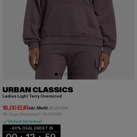
URBAN CLASSICS
Ladies Light Terry Oversized
Derzeitiger Preis: 16,00 EUR
16,00 EUR
Aktionspreis: 39,99 EUR
inkl. MwSt.
39,99 EUR
30-Tage-Bestpreis**: 16,00 EUR
Sofort lieferbar!
-60% DEAL ENDET IN