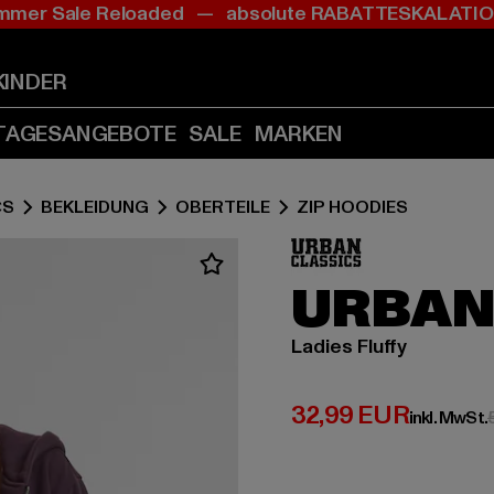
mer Sale Reloaded — absolute RABATTESKALAT
Zum
Zum
Inhalt
Fußzeile
springen
springen
KINDER
(Enter
(Enter
drücken)
drücken)
TAGESANGEBOTE
SALE
MARKEN
CS
BEKLEIDUNG
OBERTEILE
ZIP HOODIES
URBAN
Ladies Fluffy
Derzeitiger Preis:
32,99 EUR
inkl. MwSt.