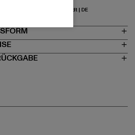
ational GmbH |
info@tbint.de
traße 7 | 64372 Ober-Ramstadt | DE
& PASSFORM
ISE
 RÜCKGABE