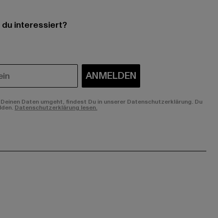
 du interessiert?
ANMELDEN
Deinen Daten umgeht, findest Du in unserer Datenschutzerklärung. Du
lden.
Datenschutzerklärung lesen.