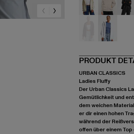
beige
beige
sc
violet
weiß
PRODUKT DET
URBAN CLASSICS
Ladies Fluffy
Der Urban Classics Lad
Gemütlichkeit und ent
dem weichen Material
er dir einen hohen Tr
während der Reißversc
offen über einem Top