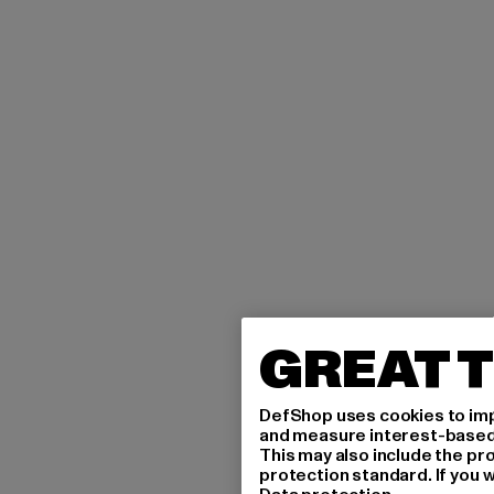
GREAT T
DefShop uses cookies to imp
and measure interest-based c
This may also include the pr
protection standard. If you w