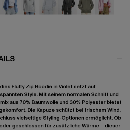
hwarz
blau
grau
grau
grau
olive
rosa
AILS
ies Fluffy Zip Hoodie in Violet setzt auf
spannten Style. Mit seinem normalen Schnitt und
mix aus 70% Baumwolle und 30% Polyester bietet
agekomfort. Die Kapuze schützt bei frischem Wind,
hluss vielseitige Styling-Optionen ermöglicht. Ob
 oder geschlossen für zusätzliche Wärme – dieser