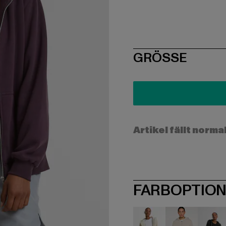
SIZE
GRÖSSE
Artikel fällt norma
FARBOPTIO