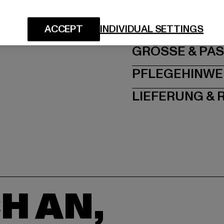
Hersteller: TB Intern
Dr.-Robert-Murjahn-S
ACCEPT
INDIVIDUAL SETTINGS
GRÖSSE 
PFLEGEHINWE
LIEFERUNG &
H AN,