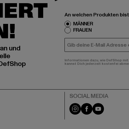
IERT
An welchen Produkten bist
N!
MÄNNER
FRAUEN
E-MAIL
 an und
elle
Informationen dazu, wie DefShop mit 
 DefShop
kannst Dich jederzeit kostenfei abme
e
Instagram
Facebook
YouTube