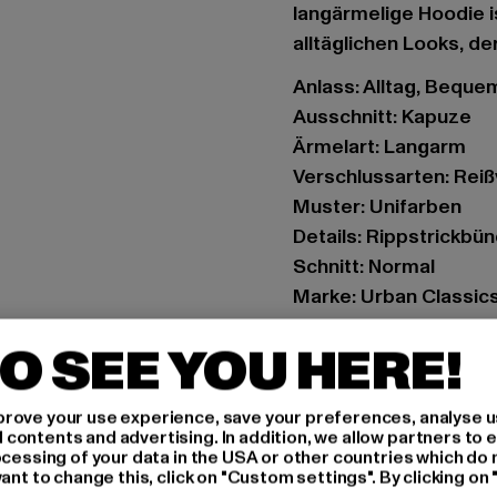
langärmelige Hoodie is
alltäglichen Looks, de
Anlass: Alltag, Bequem,
Ausschnitt: Kapuze
Ärmelart: Langarm
Verschlussarten: Rei
Muster: Unifarben
Details: Rippstrickbü
Schnitt: Normal
Marke: Urban Classic
Kat.: Zip Hoodies
O SEE YOU HERE!
Farbe: violet
Hersteller Farbe: plu
Materialzusammenset
rove your use experience, save your preferences, analyse u
ontents and advertising. In addition, we allow partners to e
Art.Nr: TB7286-18329
ocessing of your data in the USA or other countries which do 
ant to change this, click on "Custom settings". By clicking on 