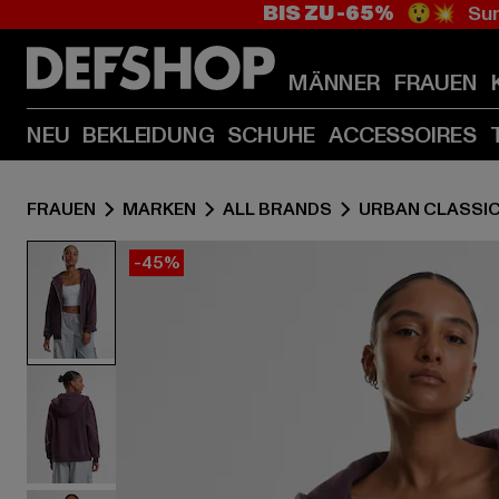
BIS ZU -65%
😲💥 Sum
MÄNNER
FRAUEN
NEU
BEKLEIDUNG
SCHUHE
ACCESSOIRES
FRAUEN
MARKEN
ALL BRANDS
URBAN CLASSI
-45%