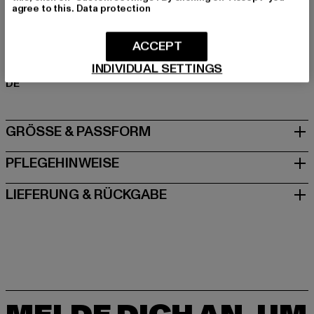
agree to this.
Data protection
Art.Nr: TB5467-00709
ACCEPT
Hersteller: TB International GmbH |
info@tbint.de
Dr.-Robert-Murjahn-Straße 7 | 64372 Ober-Ramstadt |
INDIVIDUAL SETTINGS
DE
GRÖSSE & PASSFORM
PFLEGEHINWEISE
LIEFERUNG & RÜCKGABE