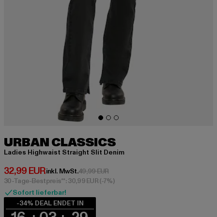
URBAN CLASSICS
Ladies Highwaist Straight Slit Denim
Derzeitiger Preis: 32,99 EUR
32,99 EUR
Aktionspreis: 49,99 EUR
inkl. MwSt.
49,99 EUR
30-Tage-Bestpreis**: 30,99 EUR
(-7%)
Sofort lieferbar!
-34% DEAL ENDET IN