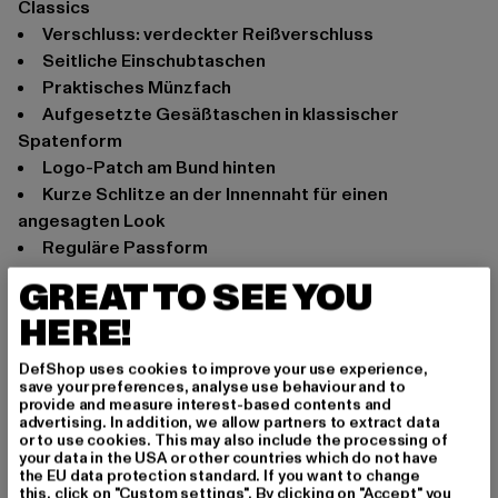
Classics
Verschluss: verdeckter Reißverschluss
Seitliche Einschubtaschen
Praktisches Münzfach
Aufgesetzte Gesäßtaschen in klassischer
Spatenform
Logo-Patch am Bund hinten
Kurze Schlitze an der Innennaht für einen
angesagten Look
Reguläre Passform
Anlass: Street, Alltag, Normal
GREAT TO SEE YOU
Verschlussarten: verdeckter Reißverschluss
HERE!
Schnitt: Straight Fit
Marke: Urban Classics
DefShop uses cookies to improve your use experience,
save your preferences, analyse use behaviour and to
Kat.: Straight Fit Jeans
provide and measure interest-based contents and
Farbe: schwarz
advertising. In addition, we allow partners to extract data
or to use cookies. This may also include the processing of
Hersteller Farbe: black washed
your data in the USA or other countries which do not have
Materialzusammensetzung: 98% Baumwolle, 2%
the EU data protection standard. If you want to change
this, click on "Custom settings". By clicking on "Accept" you
Elasthan