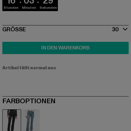
16
03
29
Stunden
Minuten
Sekunden
SIZE
GRÖSSE
30
IN DEN WARENKORB
Artikel fällt normal aus
FARBOPTIONEN