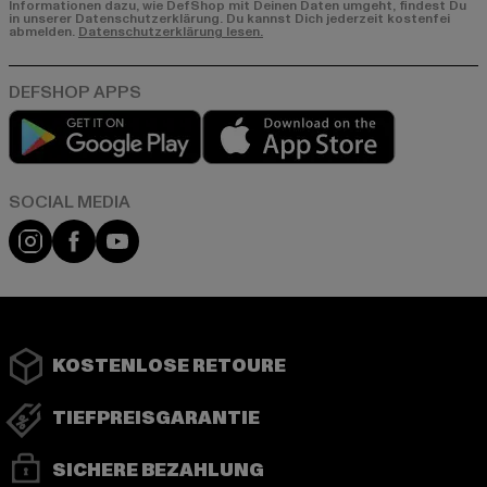
Informationen dazu, wie DefShop mit Deinen Daten umgeht, findest Du
in unserer Datenschutzerklärung. Du kannst Dich jederzeit kostenfei
abmelden.
Datenschutzerklärung lesen.
Play market
App store
Instagram
Facebook
YouTube
KOSTENLOSE RETOURE
TIEFPREISGARANTIE
SICHERE BEZAHLUNG