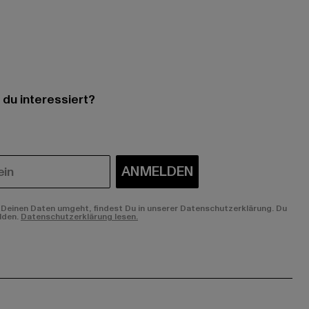
 du interessiert?
ANMELDEN
Deinen Daten umgeht, findest Du in unserer Datenschutzerklärung. Du
lden.
Datenschutzerklärung lesen.