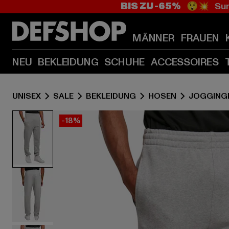
BIS ZU -65%
😲💥 Sum
MÄNNER
FRAUEN
NEU
BEKLEIDUNG
SCHUHE
ACCESSOIRES
UNISEX
SALE
BEKLEIDUNG
HOSEN
JOGGING
-18%