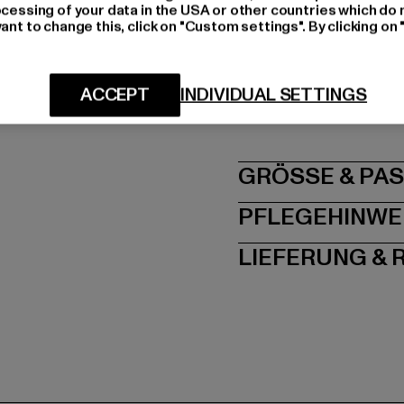
ocessing of your data in the USA or other countries which do 
Materialzusammense
ant to change this, click on "Custom settings". By clicking on 
Art.Nr: TB5916-00111
Hersteller: TB Intern
ACCEPT
INDIVIDUAL SETTINGS
Dr.-Robert-Murjahn-S
GRÖSSE 
PFLEGEHINWE
LIEFERUNG &