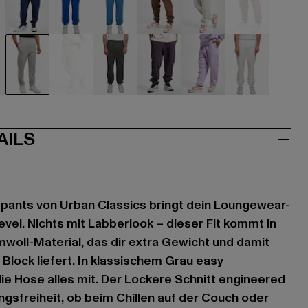
hwarz
blau
blau
blau
braun
braun
braun
ün
grau
grau
grau
violet
violet
weiß
AILS
tpants von Urban Classics bringt dein Loungewear-
vel. Nichts mit Labberlook – dieser Fit kommt in
oll-Material, das dir extra Gewicht und damit
Block liefert. In klassischem Grau easy
ie Hose alles mit. Der Lockere Schnitt engineered
sfreiheit, ob beim Chillen auf der Couch oder