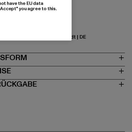
not have the EU data
tzung: 100% Baumwolle
"Accept" you agree to this.
ational GmbH |
info@tbint.de
traße 7 | 64372 Ober-Ramstadt | DE
& PASSFORM
ISE
 RÜCKGABE