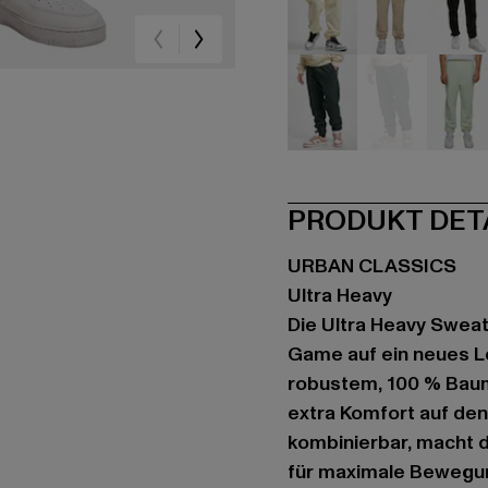
beige
beige
sc
grün
grün
gr
PRODUKT DET
URBAN CLASSICS
Ultra Heavy
Die Ultra Heavy Swea
Game auf ein neues Le
robustem, 100 % Baumw
extra Komfort auf den 
kombinierbar, macht d
für maximale Bewegung