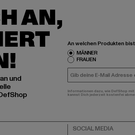
H AN,
IERT
An welchen Produkten bist
N!
MÄNNER
FRAUEN
E-MAIL
 an und
elle
Informationen dazu, wie DefShop mit 
 DefShop
kannst Dich jederzeit kostenfei abme