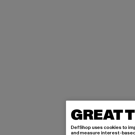
GREAT T
DefShop uses cookies to imp
and measure interest-based c