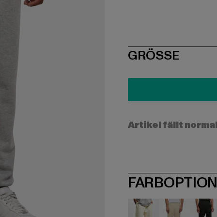
SIZE
GRÖSSE
Artikel fällt norma
FARBOPTIO