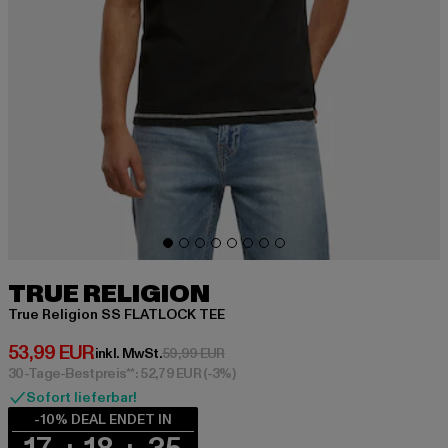
TRUE RELIGION
True Religion SS FLATLOCK TEE
Derzeitiger Preis: 53,99 EUR
53,99 EUR
Aktionspreis: 59,99 EUR
inkl. MwSt.
59,99 EUR
30-Tage-Bestpreis**: 52,79 EUR
(-3%)
Sofort lieferbar!
-10% DEAL ENDET IN