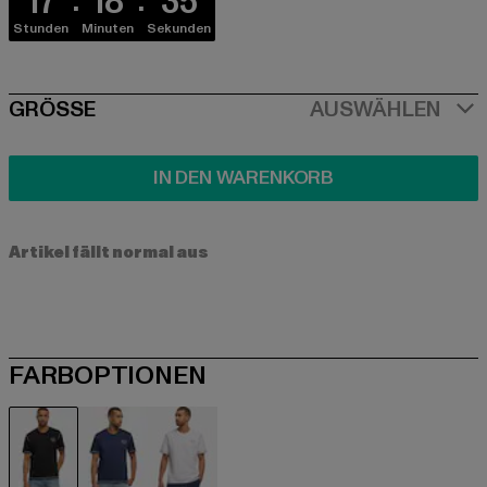
17
18
35
Stunden
Minuten
Sekunden
SIZE
GRÖSSE
AUSWÄHLEN
IN DEN WARENKORB
Artikel fällt normal aus
FARBOPTIONEN