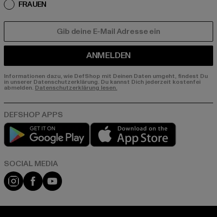
FRAUEN
E-MAIL
ANMELDEN
Informationen dazu, wie DefShop mit Deinen Daten umgeht, findest Du
in unserer Datenschutzerklärung. Du kannst Dich jederzeit kostenfei
abmelden.
Datenschutzerklärung lesen.
Play market
App store
Instagram
Facebook
YouTube