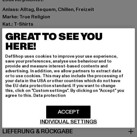
Anlass: Alltag, Bequem, Chillen, Freizeit
Marke: True Religion
Kat.: T-Shirts
Farbe: schwarz
GREAT TO SEE YOU
Hersteller Farbe: black
HERE!
Materialzusammensetzung: 100% Baumwolle
Art.Nr: TR109442C-00007
DefShop uses cookies to improve your use experience,
save your preferences, analyse use behaviour and to
provide and measure interest-based contents and
Hersteller: True Religion Brand Jeans Germany GmbH |
advertising. In addition, we allow partners to extract data
vertrieb@unifafashion.com
or to use cookies. This may also include the processing of
your data in the USA or other countries which do not have
Großenbaumer Weg 11 | 40472 Düsseldorf | DE
the EU data protection standard. If you want to change
this, click on "Custom settings". By clicking on "Accept" you
agree to this.
Data protection
GRÖSSE & PASSFORM
ACCEPT
PFLEGEHINWEISE
INDIVIDUAL SETTINGS
LIEFERUNG & RÜCKGABE